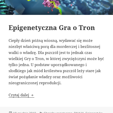
Epigenetyczna Gra o Tron
Ciepły dzień późną wiosną, wydawać się może
niezbyt właściwą porą dla morderczej i bezlitosnej
walki o władzę. Dla pszczół jest to jednak czas
wielkiej Gry o Tron, w której zwyciężczyni może być
tylko jedna. U podstaw uporządkowanego i
słodkiego jak miód królestwa pszczół leży stare jak
świat pożądanie władzy oraz możliwości
nieograniczonej reprodukcji.
Epigenetyczna Gra o Tron
Czytaj dalej
Data
Kategorie