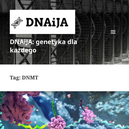
DNAiJA: genetyka dla
MENU
I
każdego
WIDGETY
Tag:
DNMT