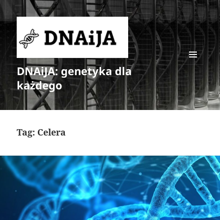
DNAiJA: genetyka dla
MENU
I
każdego
WIDGETY
Tag:
Celera