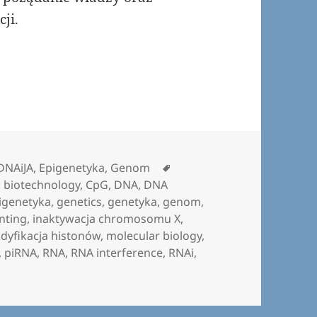
cji.
n
Tagi
DNAiJA
,
Epigenetyka
,
Genom
,
biotechnology
,
CpG
,
DNA
,
DNA
igenetyka
,
genetics
,
genetyka
,
genom
,
nting
,
inaktywacja chromosomu X
,
dyfikacja histonów
,
molecular biology
,
,
piRNA
,
RNA
,
RNA interference
,
RNAi
,