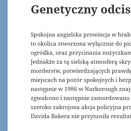
Genetyczny odcis
Spokojna angielska prowincja w hrabs
to okolica stworzona wyłącznie do pici
ogródka, oraz przycinania nożyczkami 
Jednakże za tą sielską atmosferą skr
morderstw, potwierdzających prawdę, 
miejscach na pozór spokojnych i bez
następnie w 1986 w Narborough znajd
zgwałcono i następnie zamordowano d
szeroko zakrojona akcja policyjna p
Davida Bakera nie przynosiła rezulta