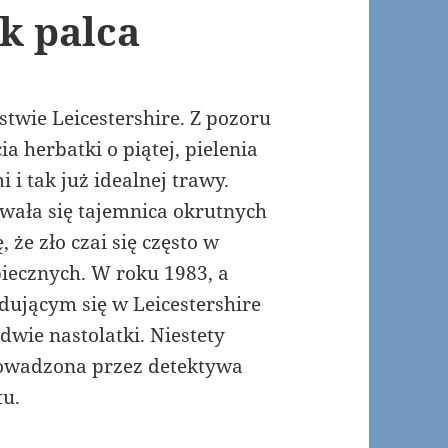
k palca
twie Leicestershire. Z pozoru
a herbatki o piątej, pielenia
i tak już idealnej trawy.
ywała się tajemnica okrutnych
że zło czai się często w
piecznych. W roku 1983, a
ującym się w Leicestershire
wie nastolatki. Niestety
rowadzona przez detektywa
tu.