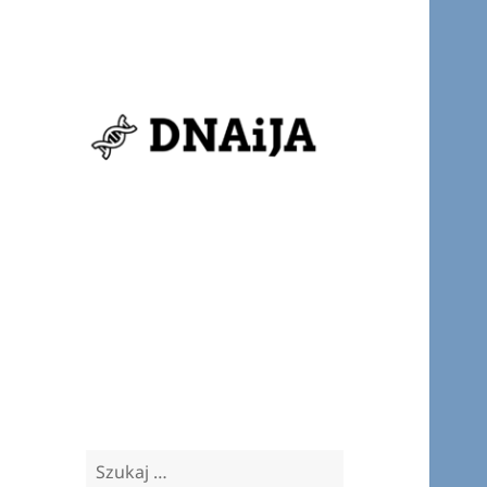
DNAiJA:
genetyka dla
każdego
Nowości ze świata: genetyki,
biotechnologii i bioinformatyki
Szukaj: