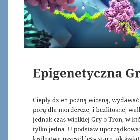
Epigenetyczna Gr
Ciepły dzień późną wiosną, wydawać 
porą dla morderczej i bezlitosnej walk
jednak czas wielkiej Gry o Tron, w k
tylko jedna. U podstaw uporządkowan
królestwa pszczół leży stare jak świ