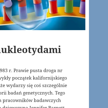
nukleotydami
983 r. Prawie pusta droga nr
wykły początek kalifornijskiego
że wydarzy się coś szczególnie
orii badań genetycznych. Tego
ych pracowników badawczych
ą dziewczyną Jennifer Barnett