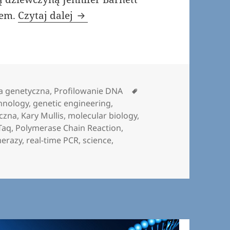
Tańczący z oligonukleotydami
tem.
Czytaj dalej
Tagi
ia genetyczna
,
Profilowanie DNA
hnology
,
genetic engineering
,
yczna
,
Kary Mullis
,
molecular biology
,
Taq
,
Polymerase Chain Reaction
,
merazy
,
real-time PCR
,
science
,