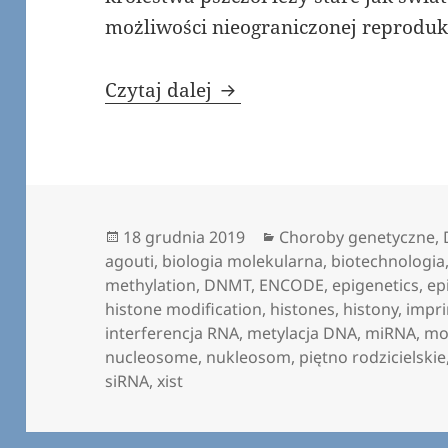
możliwości nieograniczonej reproduk
Epigenetyczna Gra o Tro
Czytaj dalej
Data
Kategorie
18 grudnia 2019
Choroby genetyczne
,
publikacji
agouti
,
biologia molekularna
,
biotechnologia
methylation
,
DNMT
,
ENCODE
,
epigenetics
,
ep
histone modification
,
histones
,
histony
,
impri
interferencja RNA
,
metylacja DNA
,
miRNA
,
mo
nucleosome
,
nukleosom
,
piętno rodzicielskie
siRNA
,
xist