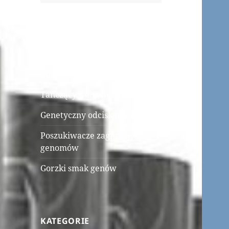
OSTATNIE WPISY
Epigenetyczna Gra o Tron
Tańczący z oligonukleotydami
Genetyczny odcisk palca
Poszukiwacze zaginionych
genomów
Gorzki smak genów
KATEGORIE