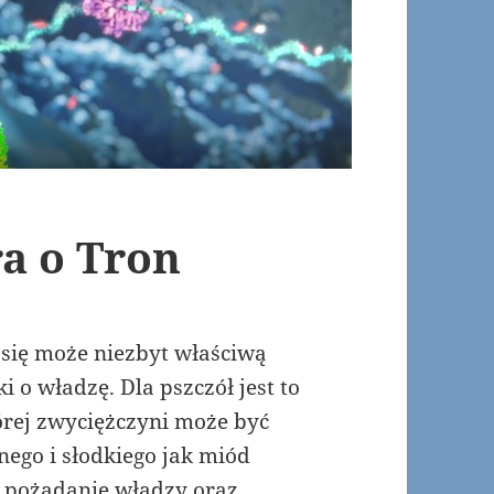
a o Tron
się może niezbyt właściwą
i o władzę. Dla pszczół jest to
tórej zwyciężczyni może być
ego i słodkiego jak miód
at pożądanie władzy oraz