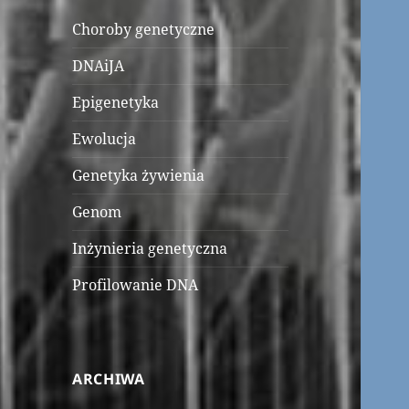
Choroby genetyczne
DNAiJA
Epigenetyka
Ewolucja
Genetyka żywienia
Genom
Inżynieria genetyczna
Profilowanie DNA
ARCHIWA