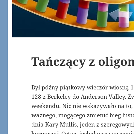
Tańczący z oligo
Był późny piątkowy wieczór wiosną 1
128 z Berkeley do Anderson Valley. Z
weekendu. Nic nie wskazywało na to, 
ważnego, mogącego zmienić bieg hist
dnia Kary Mullis, jeden z szeregow
korporacji Cetus, jechał wraz ze swoj