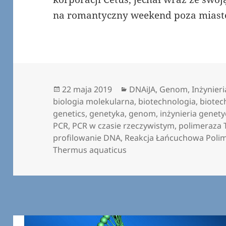
na romantyczny weekend poza mias
Data
Kategorie
22 maja 2019
DNAiJA
,
Genom
,
Inżynier
publikacji
biologia molekularna
,
biotechnologia
,
biotec
genetics
,
genetyka
,
genom
,
inżynieria genet
PCR
,
PCR w czasie rzeczywistym
,
polimeraza 
profilowanie DNA
,
Reakcja Łańcuchowa Poli
Thermus aquaticus