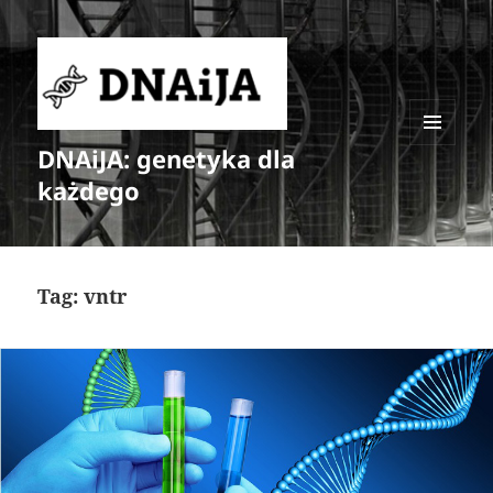
DNAiJA: genetyka dla
MENU
I
każdego
WIDGETY
Tag:
vntr