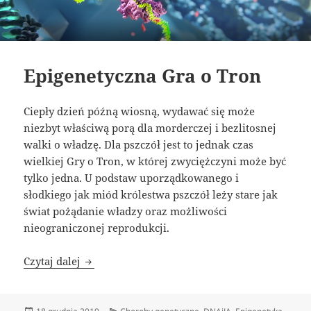
Epigenetyczna Gra o Tron
Ciepły dzień późną wiosną, wydawać się może
niezbyt właściwą porą dla morderczej i bezlitosnej
walki o władzę. Dla pszczół jest to jednak czas
wielkiej Gry o Tron, w której zwyciężczyni może być
tylko jedna. U podstaw uporządkowanego i
słodkiego jak miód królestwa pszczół leży stare jak
świat pożądanie władzy oraz możliwości
nieograniczonej reprodukcji.
Epigenetyczna Gra o Tron
Czytaj dalej
Data
Kategorie