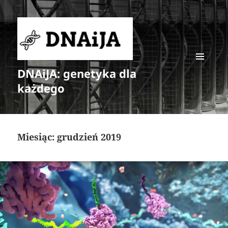
DNAiJA: genetyka dla
MENU
I
każdego
WIDGETY
Miesiąc:
grudzień 2019