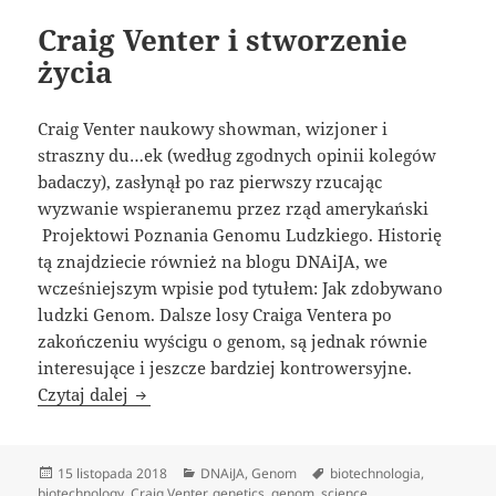
Craig Venter i stworzenie
życia
Craig Venter naukowy showman, wizjoner i
straszny du…ek (według zgodnych opinii kolegów
badaczy), zasłynął po raz pierwszy rzucając
wyzwanie wspieranemu przez rząd amerykański
Projektowi Poznania Genomu Ludzkiego. Historię
tą znajdziecie również na blogu DNAiJA, we
wcześniejszym wpisie pod tytułem: Jak zdobywano
ludzki Genom.
Dalsze losy Craiga Ventera po
zakończeniu wyścigu o genom, są jednak równie
interesujące i jeszcze bardziej kontrowersyjne.
Craig Venter i stworzenie życia
Czytaj dalej
Data
Kategorie
Tagi
15 listopada 2018
DNAiJA
,
Genom
biotechnologia
,
publikacji
biotechnology
,
Craig Venter
,
genetics
,
genom
,
science
,