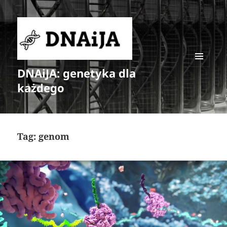
DNAiJA: genetyka dla
MENU
I
każdego
WIDGETY
Tag:
genom