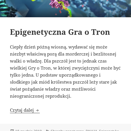
Epigenetyczna Gra o Tron
Ciepły dzień późną wiosną, wydawać się może
niezbyt właściwą porą dla morderczej i bezlitosnej
walki o władzę. Dla pszczół jest to jednak czas
wielkiej Gry o Tron, w której zwyciężczyni może być
tylko jedna. U podstaw uporządkowanego i
słodkiego jak miód królestwa pszczół leży stare jak
świat pożądanie władzy oraz możliwości
nieograniczonej reprodukcji.
Epigenetyczna Gra o Tron
Czytaj dalej
Data
Kategorie