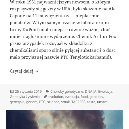
W roku 1931 najważniejszym newsem, o którym
rozpisywały się gazety w USA, było skazanie na Ala
Capone na 11 lat więzienia za… niepłacenie
podatków. W tym samym czasie w laboratorium
firmy DuPont miało miejsce równie ważne, choć
mniej nagłośnione wydarzenie. Chemik Arthur Fox
przez przypadek rozsypał w składziku z
chemikaliami sporo silnie pylącej substancji o dość
mało przyjaznej nazwie PTC (fenylotiokarbamid).
Gorzki smak genów
Czytaj dalej
Data
Kategorie
25 stycznia 2019
Choroby genetyczne
,
DNAiJA
,
Ewolucja
,
publikacji
Tagi
Genetyka żywienia
evolution
,
ewolucja
,
food
,
genetics
,
genetyka
,
genom
,
PTC
,
science
,
smak
,
TAS2R38
,
taste
,
umami