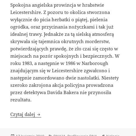
Spokojna angielska prowincja w hrabstwie
Leicestershire. Z pozoru to okolica stworzona
wyłącznie do picia herbatki o piątej, pielenia
ogródka, oraz przycinania nożyczkami i tak już
idealnej trawy. Jednakże za tą sielską atmosferą
skrywała się tajemnica okrutnych morderstw,
potwierdzających prawdę, że zło czai się często w
miejscach na pozór spokojnych i bezpiecznych. W
roku 1983, a następnie w 1986 w Narborough
znajdującym się w Leicestershire zgwałcono i
następnie zamordowano dwie nastolatki. Niestety
szeroko zakrojona akcja policyjna prowadzona
przez detektywa Davida Bakera nie przynosiła
rezultatu.
Genetyczny odcisk palca
Czytaj dalej
Data
Kategorie
Tagi