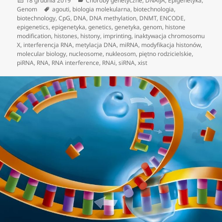
18 grudnia 2019
Choroby genetyczne
,
DNAiJA
,
Epigenetyka
,
publikacji
Tagi
Genom
agouti
,
biologia molekularna
,
biotechnologia
,
biotechnology
,
CpG
,
DNA
,
DNA methylation
,
DNMT
,
ENCODE
,
epigenetics
,
epigenetyka
,
genetics
,
genetyka
,
genom
,
histone
modification
,
histones
,
histony
,
imprinting
,
inaktywacja chromosomu
X
,
interferencja RNA
,
metylacja DNA
,
miRNA
,
modyfikacja histonów
,
molecular biology
,
nucleosome
,
nukleosom
,
piętno rodzicielskie
,
piRNA
,
RNA
,
RNA interference
,
RNAi
,
siRNA
,
xist