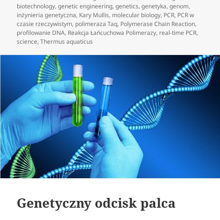
biotechnology
,
genetic engineering
,
genetics
,
genetyka
,
genom
,
inżynieria genetyczna
,
Kary Mullis
,
molecular biology
,
PCR
,
PCR w
czasie rzeczywistym
,
polimeraza Taq
,
Polymerase Chain Reaction
,
profilowanie DNA
,
Reakcja Łańcuchowa Polimerazy
,
real-time PCR
,
science
,
Thermus aquaticus
Genetyczny odcisk palca