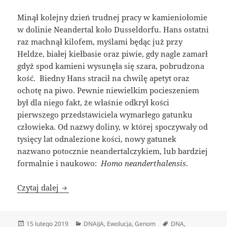
Minął kolejny dzień trudnej pracy w kamieniołomie
w dolinie Neandertal koło Dusseldorfu. Hans ostatni
raz machnął kilofem, myślami będąc już przy
Heldze, białej kiełbasie oraz piwie, gdy nagle zamarł
gdyż spod kamieni wysunęła się szara, pobrudzona
kość. Biedny Hans stracił na chwilę apetyt oraz
ochotę na piwo. Pewnie niewielkim pocieszeniem
był dla niego fakt, że właśnie odkrył kości
pierwszego przedstawiciela wymarłego gatunku
człowieka. Od nazwy doliny, w której spoczywały od
tysięcy lat odnalezione kości, nowy gatunek
nazwano potocznie neandertalczykiem, lub bardziej
formalnie i naukowo: ​
Homo neanderthalensis
.
Poszukiwacze zaginionych genomów
Czytaj dalej
Data
Kategorie
Tagi
15 lutego 2019
DNAiJA
,
Ewolucja
,
Genom
DNA
,