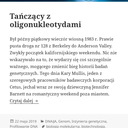
Tańczący z
oligonukleotydami
Był późny piątkowy wieczór wiosną 1983 r. Prawie
pusta droga nr 128 z Berkeley do Anderson Valley.
Zwykły początek kalifornijskiego weekendu. Nic nie
wskazywało na to, że wydarzy się coś szczególnie
ważnego, mogącego zmienić bieg historii badań
genetycznych. Tego dnia Kary Mullis, jeden z
szeregowych pracowników badawczych korporacji
Cetus, jechał wraz ze swoją dziewczyną Jennifer
Barnett na romantyczny weekend poza miastem.
Tańczący z oligonukleotydami
Czytaj dalej
Data
Kategorie
22 maja 2019
DNAiJA
,
Genom
,
Inżynieria genetyczna
,
publikacji
Tagi
Profilowanie DNA
biologia molekularna
,
biotechnologia
,