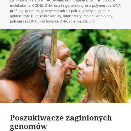
17 kwietnia 2019
DNAiJA
,
Profilowanie DNA
biologia
publikacji
molekularna
,
CODIS
,
DNA
,
dna fingerprinting
,
dna polymerase
,
DNA
profiling
,
genetics
,
genetyczny odcisk palca
,
genetyka
,
genom
,
golden state killer
,
mikrosatelity
,
minisatelity
,
molecular biology
,
polimeraza DNA
,
profilowanie DNA
,
science
,
str
,
vntr
Poszukiwacze zaginionych
genomów