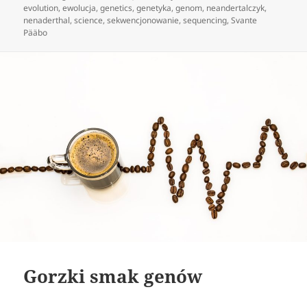
publikacji
evolution
,
ewolucja
,
genetics
,
genetyka
,
genom
,
neandertalczyk
,
nenaderthal
,
science
,
sekwencjonowanie
,
sequencing
,
Svante
Pääbo
Gorzki smak genów