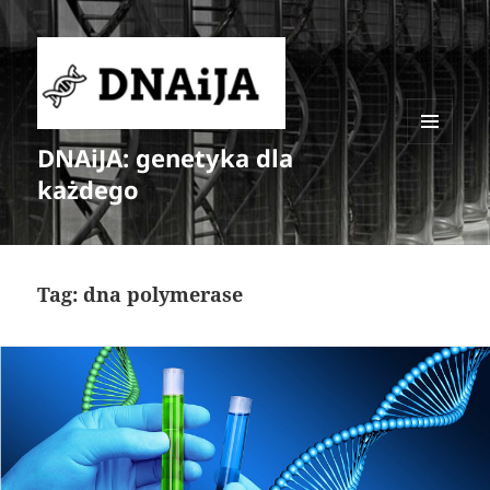
DNAiJA: genetyka dla
MENU
I
każdego
WIDGETY
Tag:
dna polymerase