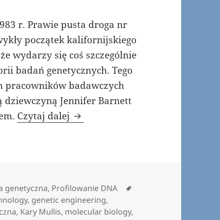
983 r. Prawie pusta droga nr
wykły początek kalifornijskiego
że wydarzy się coś szczególnie
orii badań genetycznych. Tego
ych pracowników badawczych
ą dziewczyną Jennifer Barnett
Tańczący z oligonukleotydami
tem.
Czytaj dalej
Tagi
ia genetyczna
,
Profilowanie DNA
hnology
,
genetic engineering
,
yczna
,
Kary Mullis
,
molecular biology
,