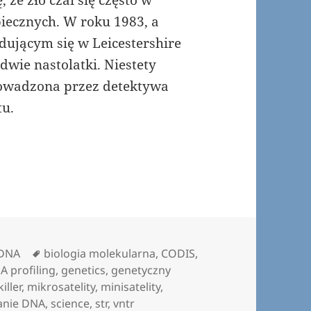
że zło czai się często w
piecznych. W roku 1983, a
ującym się w Leicestershire
wie nastolatki. Niestety
rowadzona przez detektywa
tu.
Tagi
 DNA
biologia molekularna
,
CODIS
,
A profiling
,
genetics
,
genetyczny
iller
,
mikrosatelity
,
minisatelity
,
anie DNA
,
science
,
str
,
vntr