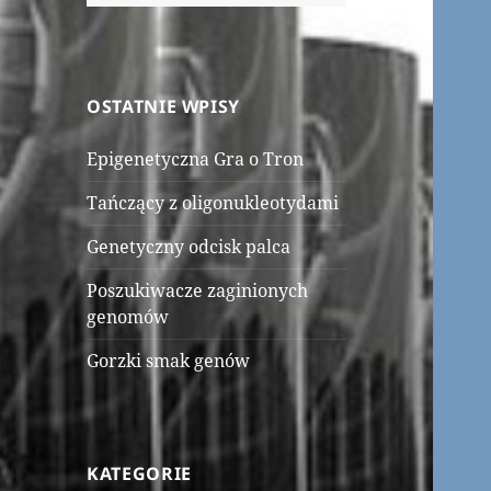
OSTATNIE WPISY
Epigenetyczna Gra o Tron
Tańczący z oligonukleotydami
Genetyczny odcisk palca
Poszukiwacze zaginionych
genomów
Gorzki smak genów
KATEGORIE