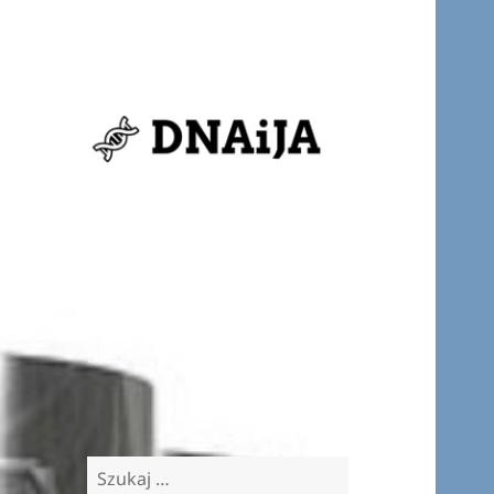
DNAiJA:
genetyka dla
każdego
Nowości ze świata: genetyki,
biotechnologii i bioinformatyki
Szukaj: