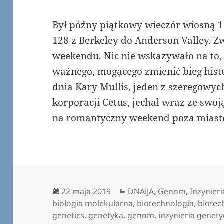
Był późny piątkowy wieczór wiosną 1
128 z Berkeley do Anderson Valley. Z
weekendu. Nic nie wskazywało na to, 
ważnego, mogącego zmienić bieg hist
dnia Kary Mullis, jeden z szeregow
korporacji Cetus, jechał wraz ze swoj
na romantyczny weekend poza mias
Data
Kategorie
22 maja 2019
DNAiJA
,
Genom
,
Inżynier
publikacji
biologia molekularna
,
biotechnologia
,
biotec
genetics
,
genetyka
,
genom
,
inżynieria genet