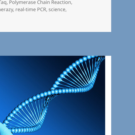
Taq
,
Polymerase Chain Reaction
,
merazy
,
real-time PCR
,
science
,