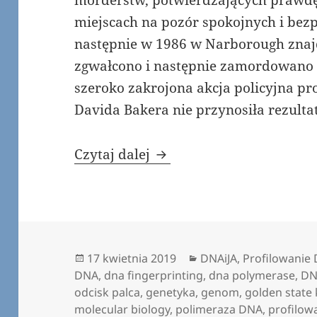
morderstw, potwierdzających prawdę, 
miejscach na pozór spokojnych i bez
następnie w 1986 w Narborough znajd
zgwałcono i następnie zamordowano d
szeroko zakrojona akcja policyjna p
Davida Bakera nie przynosiła rezulta
Genetyczny odcisk palca
Czytaj dalej
Data
Kategorie
17 kwietnia 2019
DNAiJA
,
Profilowanie
publikacji
DNA
,
dna fingerprinting
,
dna polymerase
,
DN
odcisk palca
,
genetyka
,
genom
,
golden state k
molecular biology
,
polimeraza DNA
,
profilow