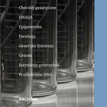
Choroby genetyczne
DNAiJA
Epigenetyka
Ewolucja
Genetyka żywienia
Genom
Inżynieria genetyczna
Profilowanie DNA
ARCHIWA