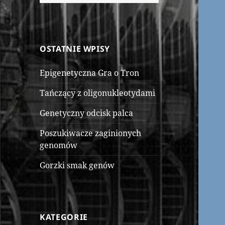
OSTATNIE WPISY
Epigenetyczna Gra o Tron
Tańczący z oligonukleotydami
Genetyczny odcisk palca
Poszukiwacze zaginionych
genomów
Gorzki smak genów
KATEGORIE