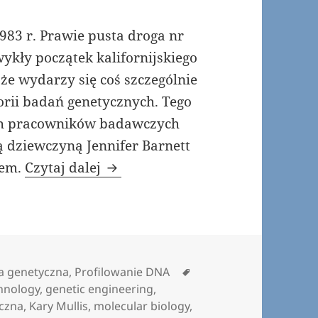
983 r. Prawie pusta droga nr
wykły początek kalifornijskiego
że wydarzy się coś szczególnie
orii badań genetycznych. Tego
ych pracowników badawczych
ą dziewczyną Jennifer Barnett
Tańczący z oligonukleotydami
tem.
Czytaj dalej
Tagi
ia genetyczna
,
Profilowanie DNA
hnology
,
genetic engineering
,
yczna
,
Kary Mullis
,
molecular biology
,