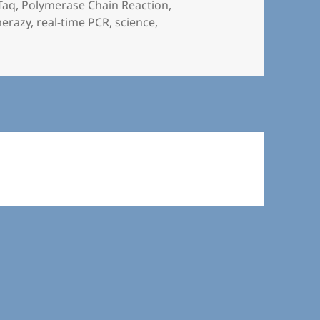
Taq
,
Polymerase Chain Reaction
,
merazy
,
real-time PCR
,
science
,