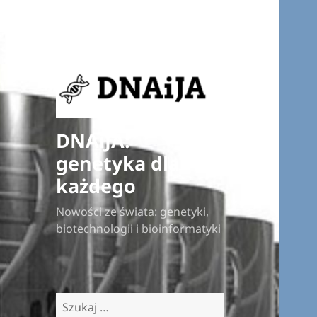
DNAiJA:
genetyka dla
każdego
Nowości ze świata: genetyki,
biotechnologii i bioinformatyki
Szukaj: