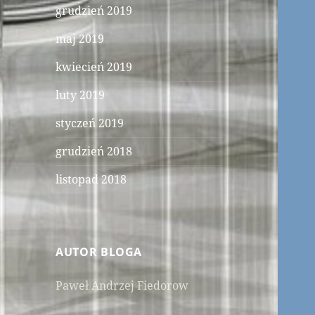
grudzień 2019
maj 2019
kwiecień 2019
luty 2019
styczeń 2019
grudzień 2018
listopad 2018
AUTOR BLOGA
Paweł Andrzej Fiedorow