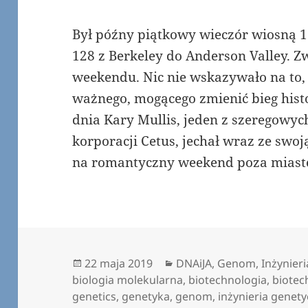
Był późny piątkowy wieczór wiosną 1
128 z Berkeley do Anderson Valley. Z
weekendu. Nic nie wskazywało na to, 
ważnego, mogącego zmienić bieg hist
dnia Kary Mullis, jeden z szeregow
korporacji Cetus, jechał wraz ze swoj
na romantyczny weekend poza mias
Data
Kategorie
22 maja 2019
DNAiJA
,
Genom
,
Inżynier
publikacji
biologia molekularna
,
biotechnologia
,
biotec
genetics
,
genetyka
,
genom
,
inżynieria genet