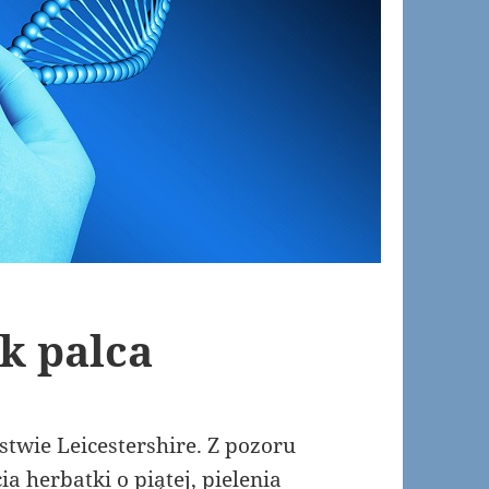
k palca
twie Leicestershire. Z pozoru
a herbatki o piątej, pielenia