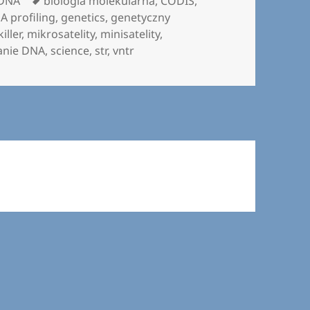
 DNA
biologia molekularna
,
CODIS
,
A profiling
,
genetics
,
genetyczny
iller
,
mikrosatelity
,
minisatelity
,
anie DNA
,
science
,
str
,
vntr