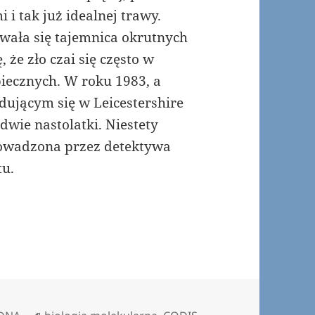
i tak już idealnej trawy.
ywała się tajemnica okrutnych
że zło czai się często w
piecznych. W roku 1983, a
ującym się w Leicestershire
wie nastolatki. Niestety
rowadzona przez detektywa
tu.
Tagi