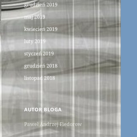
grudzień 2019
maj 2019
kwiecień 2019
luty 2019
styczeń 2019
grudzień 2018
listopad 2018
AUTOR BLOGA
Paweł Andrzej Fiedorow