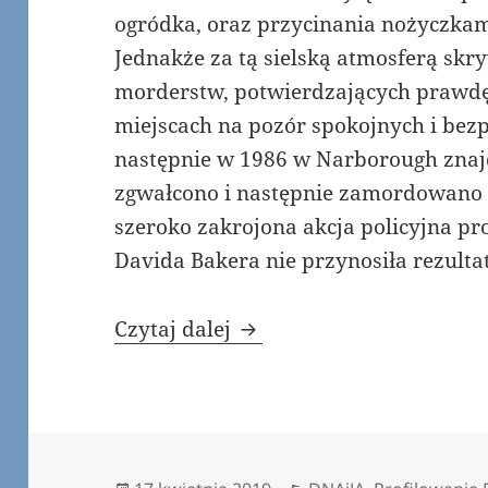
ogródka, oraz przycinania nożyczkami 
Jednakże za tą sielską atmosferą skr
morderstw, potwierdzających prawdę, 
miejscach na pozór spokojnych i bez
następnie w 1986 w Narborough znajd
zgwałcono i następnie zamordowano d
szeroko zakrojona akcja policyjna p
Davida Bakera nie przynosiła rezulta
Genetyczny odcisk palca
Czytaj dalej
Data
Kategorie