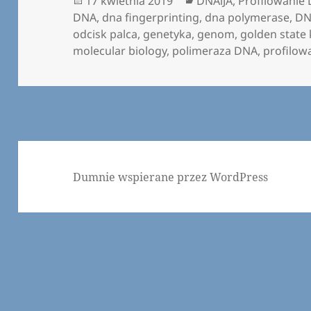
17 kwietnia 2019
DNAiJA
,
Profilowanie
publikacji
DNA
,
dna fingerprinting
,
dna polymerase
,
DN
odcisk palca
,
genetyka
,
genom
,
golden state k
molecular biology
,
polimeraza DNA
,
profilow
Dumnie wspierane przez WordPress