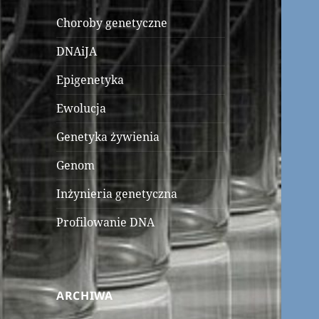
Choroby genetyczne
DNAiJA
Epigenetyka
Ewolucja
Genetyka żywienia
Genom
Inżynieria genetyczna
Profilowanie DNA
ARCHIWA