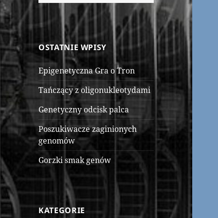
OSTATNIE WPISY
Epigenetyczna Gra o Tron
Tańczący z oligonukleotydami
Genetyczny odcisk palca
Poszukiwacze zaginionych
genomów
Gorzki smak genów
KATEGORIE