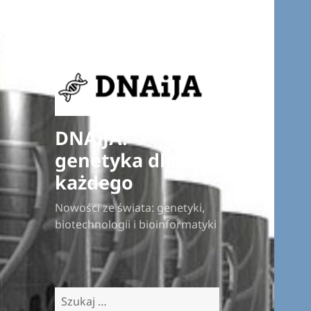
DNAiJA:
genetyka dla
każdego
Nowości ze świata: genetyki,
biotechnologii i bioinformatyki
Szukaj: