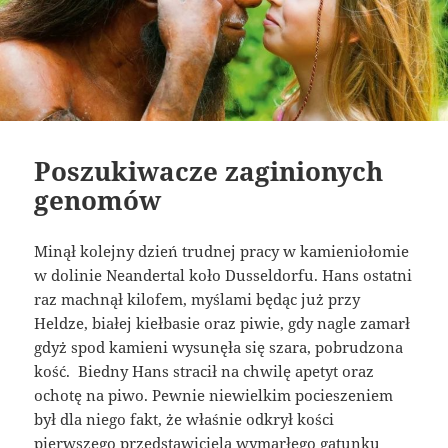
Poszukiwacze zaginionych
genomów
Minął kolejny dzień trudnej pracy w kamieniołomie
w dolinie Neandertal koło Dusseldorfu. Hans ostatni
raz machnął kilofem, myślami będąc już przy
Heldze, białej kiełbasie oraz piwie, gdy nagle zamarł
gdyż spod kamieni wysunęła się szara, pobrudzona
kość. Biedny Hans stracił na chwilę apetyt oraz
ochotę na piwo. Pewnie niewielkim pocieszeniem
był dla niego fakt, że właśnie odkrył kości
pierwszego przedstawiciela wymarłego gatunku