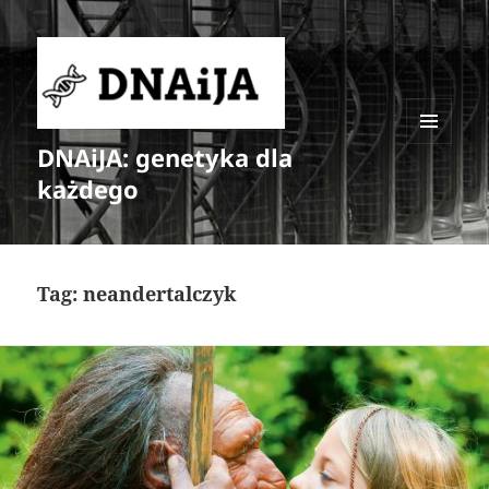
DNAiJA: genetyka dla
MENU
I
każdego
WIDGETY
Tag:
neandertalczyk