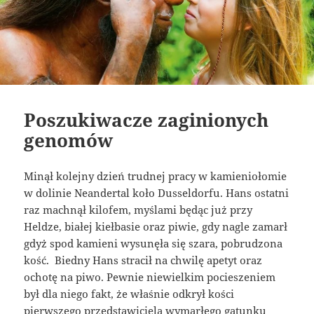
Poszukiwacze zaginionych
genomów
Minął kolejny dzień trudnej pracy w kamieniołomie
w dolinie Neandertal koło Dusseldorfu. Hans ostatni
raz machnął kilofem, myślami będąc już przy
Heldze, białej kiełbasie oraz piwie, gdy nagle zamarł
gdyż spod kamieni wysunęła się szara, pobrudzona
kość. Biedny Hans stracił na chwilę apetyt oraz
ochotę na piwo. Pewnie niewielkim pocieszeniem
był dla niego fakt, że właśnie odkrył kości
pierwszego przedstawiciela wymarłego gatunku