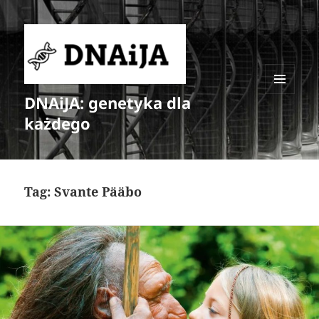
DNAiJA: genetyka dla
MENU
I
każdego
WIDGETY
Tag:
Svante Pääbo