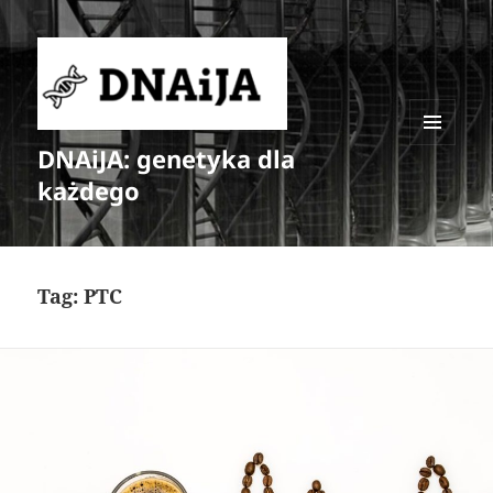
DNAiJA: genetyka dla
MENU
I
każdego
WIDGETY
Tag:
PTC