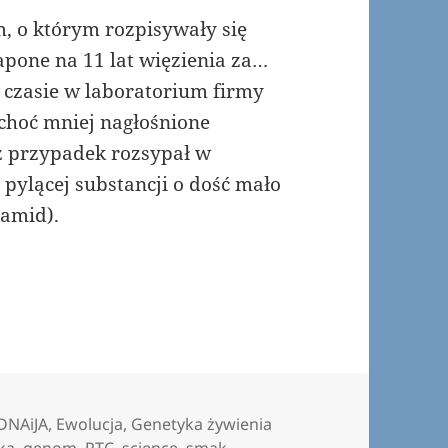
 o którym rozpisywały się
apone na 11 lat więzienia za…
czasie w laboratorium firmy
choć mniej nagłośnione
z przypadek rozsypał w
 pylącej substancji o dość mało
bamid).
DNAiJA
,
Ewolucja
,
Genetyka żywienia