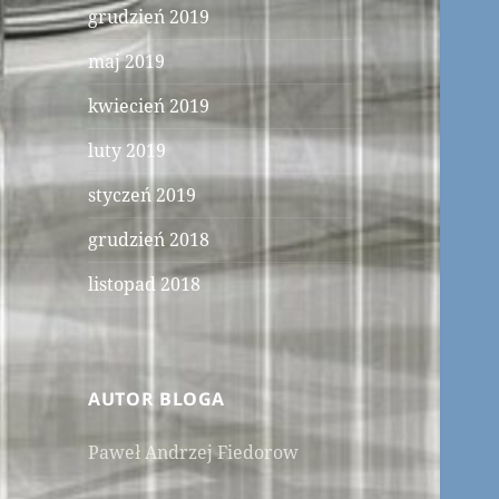
grudzień 2019
maj 2019
kwiecień 2019
luty 2019
styczeń 2019
grudzień 2018
listopad 2018
AUTOR BLOGA
Paweł Andrzej Fiedorow