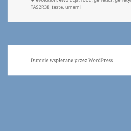
evolution
,
ewolucja
,
food
,
genetics
,
genety
TAS2R38
,
taste
,
umami
Dumnie wspierane przez WordPress