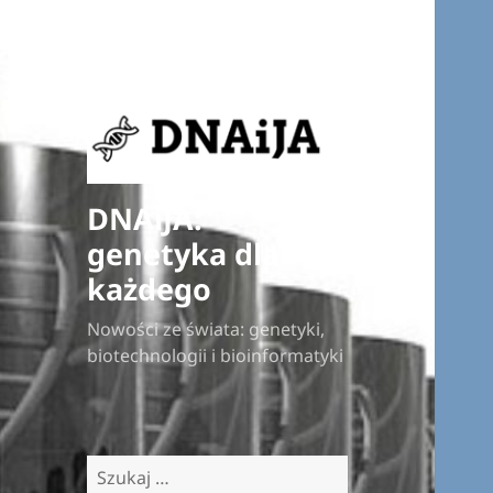
DNAiJA:
genetyka dla
każdego
Nowości ze świata: genetyki,
biotechnologii i bioinformatyki
Szukaj: