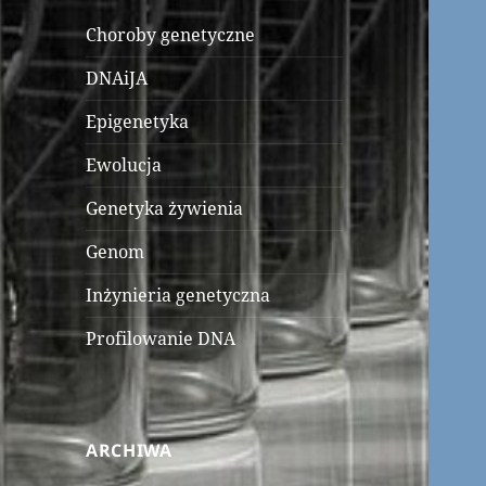
Choroby genetyczne
DNAiJA
Epigenetyka
Ewolucja
Genetyka żywienia
Genom
Inżynieria genetyczna
Profilowanie DNA
ARCHIWA