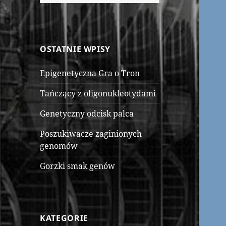
OSTATNIE WPISY
Epigenetyczna Gra o Tron
Tańczący z oligonukleotydami
Genetyczny odcisk palca
Poszukiwacze zaginionych
genomów
Gorzki smak genów
KATEGORIE