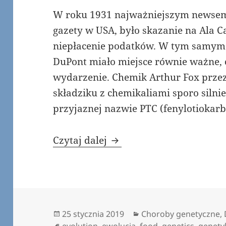
W roku 1931 najważniejszym newsem,
gazety w USA, było skazanie na Ala C
niepłacenie podatków. W tym samym 
DuPont miało miejsce równie ważne, 
wydarzenie. Chemik Arthur Fox prze
składziku z chemikaliami sporo silnie
przyjaznej nazwie PTC (fenylotiokar
Gorzki smak genów
Czytaj dalej
Data
Kategorie
25 stycznia 2019
Choroby genetyczne
,
publikacji
Tagi