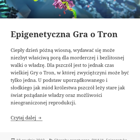
Epigenetyczna Gra o Tron
Ciepły dzień późną wiosną, wydawać się może
niezbyt właściwą porą dla morderczej i bezlitosnej
walki o władzę. Dla pszczół jest to jednak czas
wielkiej Gry o Tron, w której zwyciężczyni może być
tylko jedna. U podstaw uporządkowanego i
słodkiego jak miód królestwa pszczół leży stare jak
świat pożądanie władzy oraz możliwości
nieograniczonej reprodukcji.
Epigenetyczna Gra o Tron
Czytaj dalej
Data
Kategorie