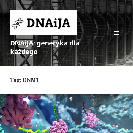
DNAiJA: genetyka dla
MENU
I
każdego
WIDGETY
Tag:
DNMT