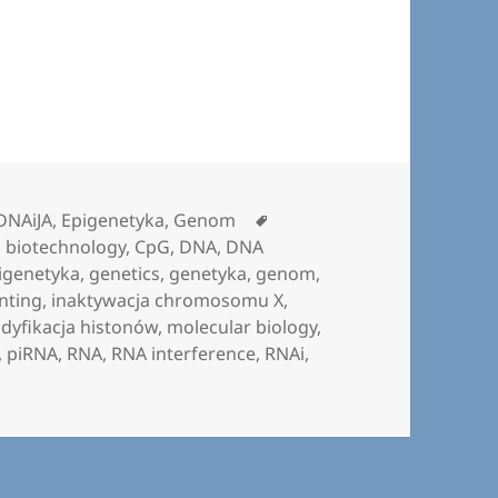
n
Tagi
DNAiJA
,
Epigenetyka
,
Genom
,
biotechnology
,
CpG
,
DNA
,
DNA
igenetyka
,
genetics
,
genetyka
,
genom
,
nting
,
inaktywacja chromosomu X
,
dyfikacja histonów
,
molecular biology
,
,
piRNA
,
RNA
,
RNA interference
,
RNAi
,