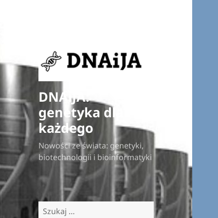
DNAiJA:
genetyka dla
każdego
Nowości ze świata: genetyki,
biotechnologii i bioinformatyki
Szukaj: