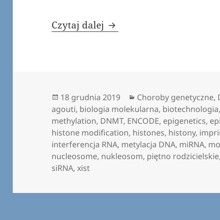
Epigenetyczna Gra o Tro
Czytaj dalej
Data
Kategorie
18 grudnia 2019
Choroby genetyczne
,
publikacji
agouti
,
biologia molekularna
,
biotechnologia
methylation
,
DNMT
,
ENCODE
,
epigenetics
,
ep
histone modification
,
histones
,
histony
,
impri
interferencja RNA
,
metylacja DNA
,
miRNA
,
mo
nucleosome
,
nukleosom
,
piętno rodzicielskie
siRNA
,
xist