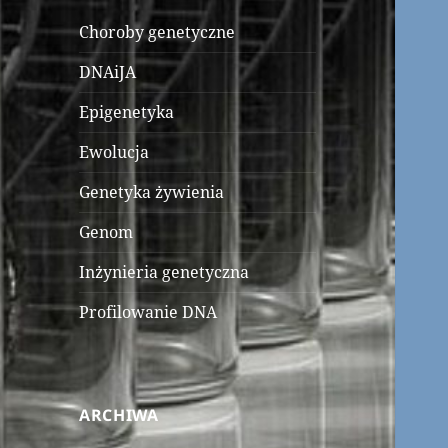
Choroby genetyczne
DNAiJA
Epigenetyka
Ewolucja
Genetyka żywienia
Genom
Inżynieria genetyczna
Profilowanie DNA
ARCHIWA