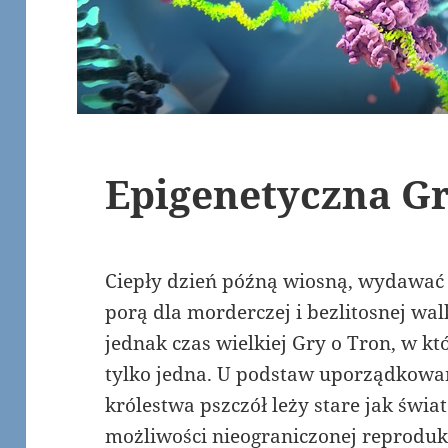
Epigenetyczna Gr
Ciepły dzień późną wiosną, wydawać 
porą dla morderczej i bezlitosnej walk
jednak czas wielkiej Gry o Tron, w k
tylko jedna. U podstaw uporządkowan
królestwa pszczół leży stare jak świ
możliwości nieograniczonej reproduk