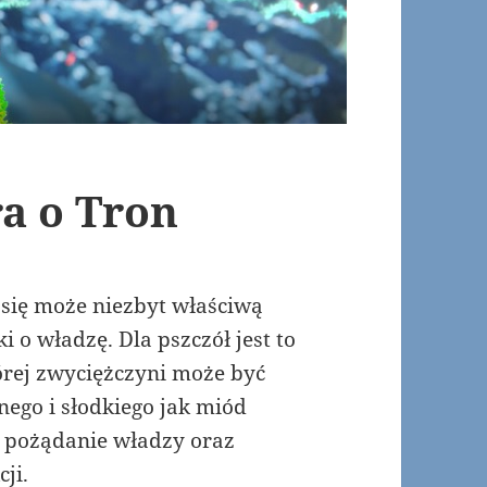
a o Tron
się może niezbyt właściwą
i o władzę. Dla pszczół jest to
tórej zwyciężczyni może być
ego i słodkiego jak miód
at pożądanie władzy oraz
cji.