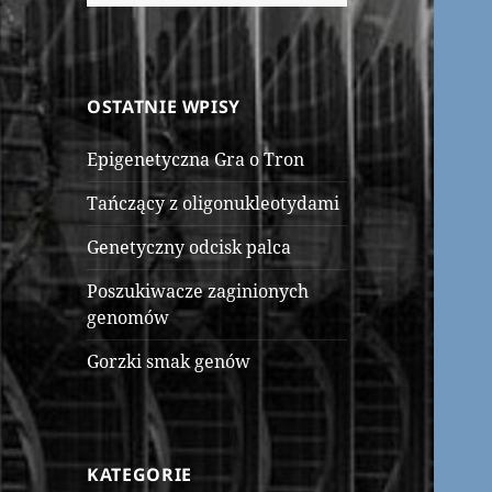
OSTATNIE WPISY
Epigenetyczna Gra o Tron
Tańczący z oligonukleotydami
Genetyczny odcisk palca
Poszukiwacze zaginionych
genomów
Gorzki smak genów
KATEGORIE