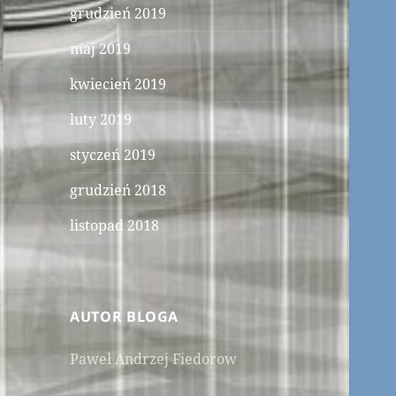
grudzień 2019
maj 2019
kwiecień 2019
luty 2019
styczeń 2019
grudzień 2018
listopad 2018
AUTOR BLOGA
Paweł Andrzej Fiedorow