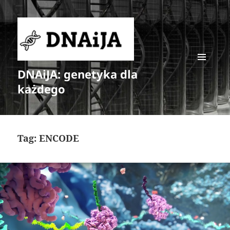
DNAiJA: genetyka dla
MENU
I
każdego
WIDGETY
Tag:
ENCODE