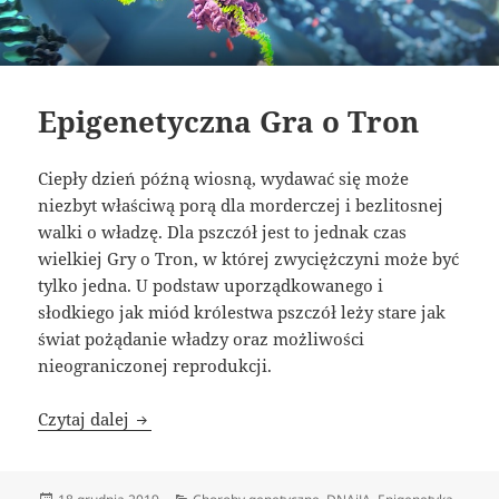
Epigenetyczna Gra o Tron
Ciepły dzień późną wiosną, wydawać się może
niezbyt właściwą porą dla morderczej i bezlitosnej
walki o władzę. Dla pszczół jest to jednak czas
wielkiej Gry o Tron, w której zwyciężczyni może być
tylko jedna. U podstaw uporządkowanego i
słodkiego jak miód królestwa pszczół leży stare jak
świat pożądanie władzy oraz możliwości
nieograniczonej reprodukcji.
Epigenetyczna Gra o Tron
Czytaj dalej
Data
Kategorie