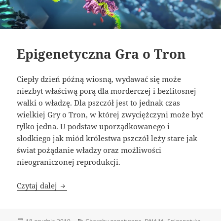
Epigenetyczna Gra o Tron
Ciepły dzień późną wiosną, wydawać się może
niezbyt właściwą porą dla morderczej i bezlitosnej
walki o władzę. Dla pszczół jest to jednak czas
wielkiej Gry o Tron, w której zwyciężczyni może być
tylko jedna. U podstaw uporządkowanego i
słodkiego jak miód królestwa pszczół leży stare jak
świat pożądanie władzy oraz możliwości
nieograniczonej reprodukcji.
Epigenetyczna Gra o Tron
Czytaj dalej
Data
Kategorie