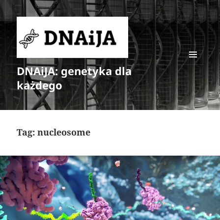
DNAiJA: genetyka dla
MENU
I
każdego
WIDGETY
Tag:
nucleosome