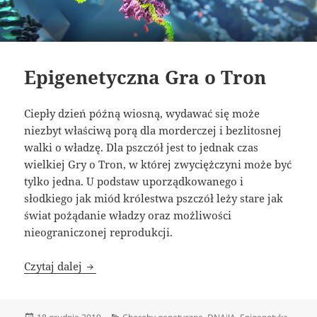
Epigenetyczna Gra o Tron
Ciepły dzień późną wiosną, wydawać się może
niezbyt właściwą porą dla morderczej i bezlitosnej
walki o władzę. Dla pszczół jest to jednak czas
wielkiej Gry o Tron, w której zwyciężczyni może być
tylko jedna. U podstaw uporządkowanego i
słodkiego jak miód królestwa pszczół leży stare jak
świat pożądanie władzy oraz możliwości
nieograniczonej reprodukcji.
Epigenetyczna Gra o Tron
Czytaj dalej
Data
Kategorie