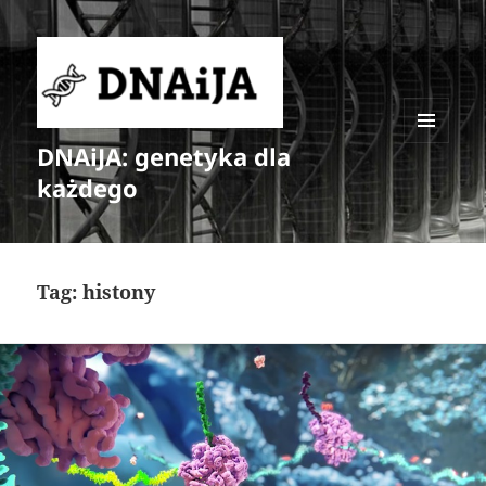
DNAiJA: genetyka dla
MENU
I
każdego
WIDGETY
Tag:
histony