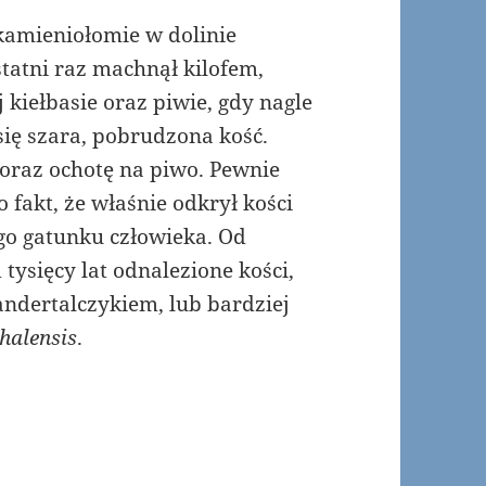
kamieniołomie w dolinie
tatni raz machnął kilofem,
 kiełbasie oraz piwie, gdy nagle
ię szara, pobrudzona kość.
 oraz ochotę na piwo. Pewnie
 fakt, że właśnie odkrył kości
go gatunku człowieka. Od
tysięcy lat odnalezione kości,
ndertalczykiem, lub bardziej
halensis
.
ch genomów