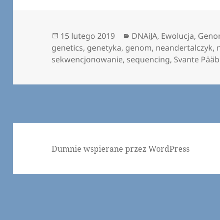
Data
Kategorie
15 lutego 2019
DNAiJA
,
Ewolucja
,
Gen
publikacji
genetics
,
genetyka
,
genom
,
neandertalczyk
,
sekwencjonowanie
,
sequencing
,
Svante Pää
Dumnie wspierane przez WordPress