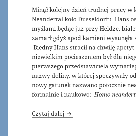
Minął kolejny dzień trudnej pracy w 
Neandertal koło Dusseldorfu. Hans os
myślami będąc już przy Heldze, białej
zamarł gdyż spod kamieni wysunęła s
Biedny Hans stracił na chwilę apetyt
niewielkim pocieszeniem był dla niego
pierwszego przedstawiciela wymarłe
nazwy doliny, w której spoczywały od 
nowy gatunek nazwano potocznie nea
formalnie i naukowo: ​
Homo neandert
Poszukiwacze zaginiony
Czytaj dalej