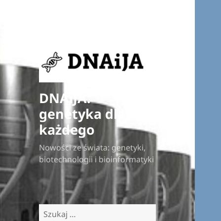
DNAiJA:
genetyka dla
każdego
Nowości ze świata: genetyki,
biotechnologii i bioinformatyki
Szukaj: