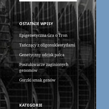
OSTATNIE WPISY
Epigenetyczna Gra o Tron
Tańczący z oligonukleotydami
Genetyczny odcisk palca
Poszukiwacze zaginionych
genomów
Gorzki smak genów
KATEGORIE