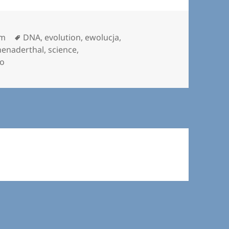
Tagi
om
DNA
,
evolution
,
ewolucja
,
nenaderthal
,
science
,
bo