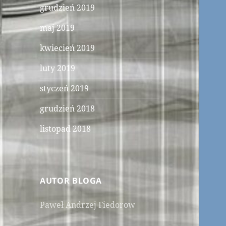
grudzień 2019
maj 2019
kwiecień 2019
luty 2019
styczeń 2019
grudzień 2018
listopad 2018
AUTOR BLOGA
Paweł Andrzej Fiedorow