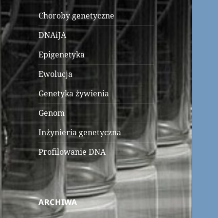
Choroby genetyczne
DNAiJA
Epigenetyka
Ewolucja
Genetyka żywienia
Genom
Inżynieria genetyczna
Profilowanie DNA
ARCHIWA