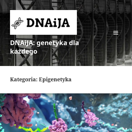
DNAiJA: genetyka dla
MENU
I
każdego
WIDGETY
Kategoria:
Epigenetyka