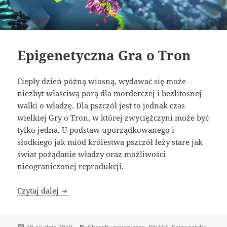
Epigenetyczna Gra o Tron
Ciepły dzień późną wiosną, wydawać się może
niezbyt właściwą porą dla morderczej i bezlitosnej
walki o władzę. Dla pszczół jest to jednak czas
wielkiej Gry o Tron, w której zwyciężczyni może być
tylko jedna. U podstaw uporządkowanego i
słodkiego jak miód królestwa pszczół leży stare jak
świat pożądanie władzy oraz możliwości
nieograniczonej reprodukcji.
Epigenetyczna Gra o Tron
Czytaj dalej
Data
Kategorie