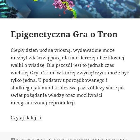
Epigenetyczna Gra o Tron
Ciepły dzień późną wiosną, wydawać się może
niezbyt właściwą porą dla morderczej i bezlitosnej
walki o władzę. Dla pszczół jest to jednak czas
wielkiej Gry o Tron, w której zwyciężczyni może być
tylko jedna. U podstaw uporządkowanego i
słodkiego jak miód królestwa pszczół leży stare jak
świat pożądanie władzy oraz możliwości
nieograniczonej reprodukcji.
Epigenetyczna Gra o Tron
Czytaj dalej
Data
Kategorie