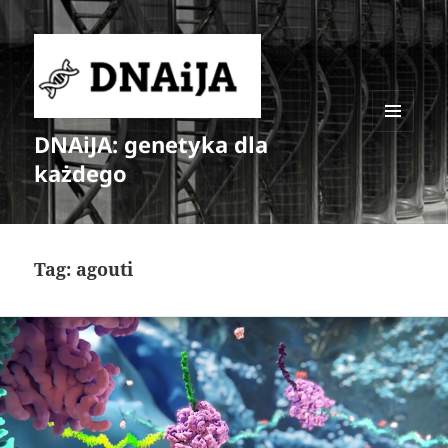
DNAiJA: genetyka dla
MENU
I
każdego
WIDGETY
Tag:
agouti