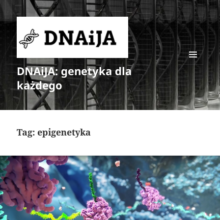
DNAiJA: genetyka dla
MENU
I
każdego
WIDGETY
Tag:
epigenetyka