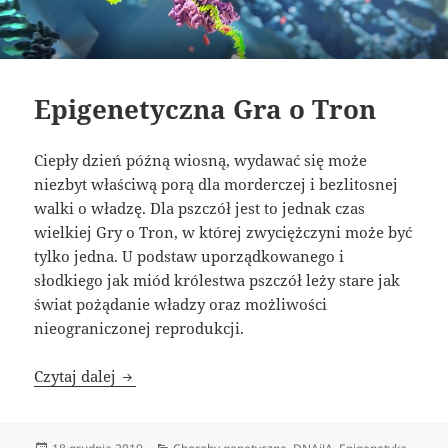
Epigenetyczna Gra o Tron
Ciepły dzień późną wiosną, wydawać się może
niezbyt właściwą porą dla morderczej i bezlitosnej
walki o władzę. Dla pszczół jest to jednak czas
wielkiej Gry o Tron, w której zwyciężczyni może być
tylko jedna. U podstaw uporządkowanego i
słodkiego jak miód królestwa pszczół leży stare jak
świat pożądanie władzy oraz możliwości
nieograniczonej reprodukcji.
Epigenetyczna Gra o Tron
Czytaj dalej
Data
Kategorie