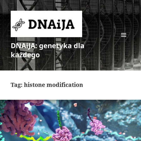
DNAiJA: genetyka dla
MENU
I
każdego
WIDGETY
Tag:
histone modification