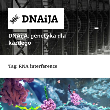
DNAiJA: genetyka dla
MENU
I
każdego
WIDGETY
Tag:
RNA interference