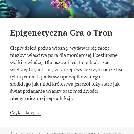
Epigenetyczna Gra o Tron
Ciepły dzień późną wiosną, wydawać się może
niezbyt właściwą porą dla morderczej i bezlitosnej
walki o władzę. Dla pszczół jest to jednak czas
wielkiej Gry o Tron, w której zwyciężczyni może być
tylko jedna. U podstaw uporządkowanego i
słodkiego jak miód królestwa pszczół leży stare jak
świat pożądanie władzy oraz możliwości
nieograniczonej reprodukcji.
Epigenetyczna Gra o Tron
Czytaj dalej
Data
Kategorie