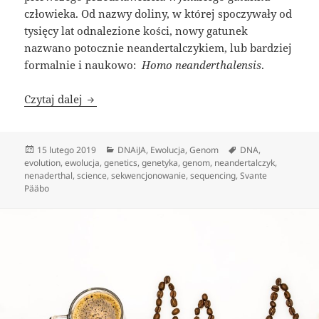
człowieka. Od nazwy doliny, w której spoczywały od
tysięcy lat odnalezione kości, nowy gatunek
nazwano potocznie neandertalczykiem, lub bardziej
formalnie i naukowo: ​
Homo neanderthalensis
.
Poszukiwacze zaginionych genomów
Czytaj dalej
Data
Kategorie
Tagi
15 lutego 2019
DNAiJA
,
Ewolucja
,
Genom
DNA
,
publikacji
evolution
,
ewolucja
,
genetics
,
genetyka
,
genom
,
neandertalczyk
,
nenaderthal
,
science
,
sekwencjonowanie
,
sequencing
,
Svante
Pääbo