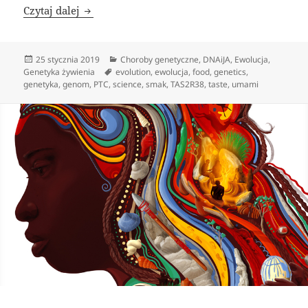
Gorzki smak genów
Czytaj dalej
Data
Kategorie
25 stycznia 2019
Choroby genetyczne
,
DNAiJA
,
Ewolucja
,
publikacji
Tagi
Genetyka żywienia
evolution
,
ewolucja
,
food
,
genetics
,
genetyka
,
genom
,
PTC
,
science
,
smak
,
TAS2R38
,
taste
,
umami