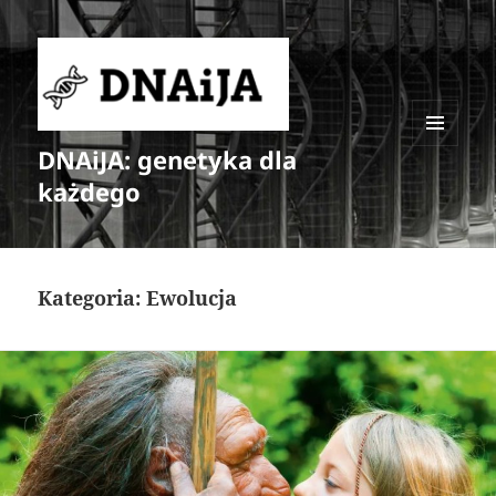
DNAiJA: genetyka dla
MENU
I
każdego
WIDGETY
Kategoria:
Ewolucja