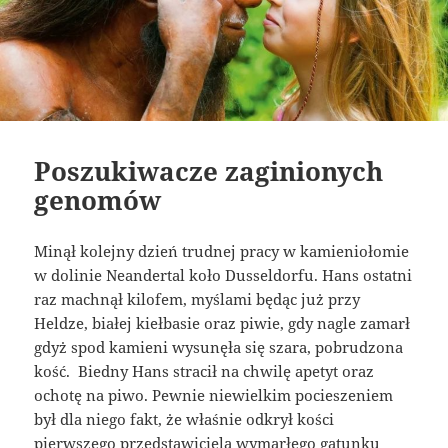
Poszukiwacze zaginionych
genomów
Minął kolejny dzień trudnej pracy w kamieniołomie
w dolinie Neandertal koło Dusseldorfu. Hans ostatni
raz machnął kilofem, myślami będąc już przy
Heldze, białej kiełbasie oraz piwie, gdy nagle zamarł
gdyż spod kamieni wysunęła się szara, pobrudzona
kość. Biedny Hans stracił na chwilę apetyt oraz
ochotę na piwo. Pewnie niewielkim pocieszeniem
był dla niego fakt, że właśnie odkrył kości
pierwszego przedstawiciela wymarłego gatunku