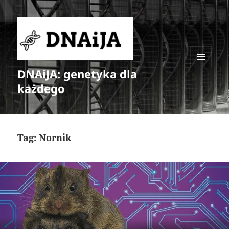
DNAiJA: genetyka dla
MENU
I
każdego
WIDGETY
Tag:
Nornik