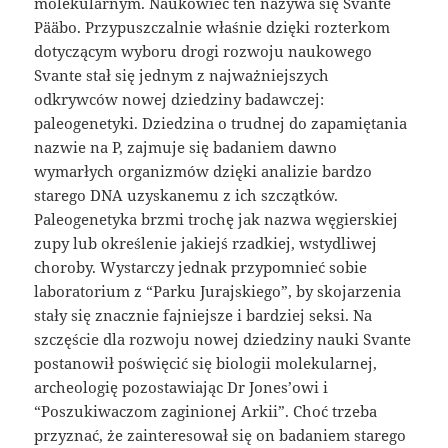
molekularnym. Naukowiec ten nazywa się Svante
Pääbo. Przypuszczalnie właśnie dzięki rozterkom
dotyczącym wyboru drogi rozwoju naukowego
Svante stał się jednym z najważniejszych
odkrywców nowej dziedziny badawczej:
paleogenetyki. Dziedzina o trudnej do zapamiętania
nazwie na P, zajmuje się badaniem dawno
wymarłych organizmów dzięki analizie bardzo
starego DNA uzyskanemu z ich szczątków.
Paleogenetyka brzmi trochę jak nazwa węgierskiej
zupy lub określenie jakiejś rzadkiej, wstydliwej
choroby. Wystarczy jednak przypomnieć sobie
laboratorium z “Parku Jurajskiego”, by skojarzenia
stały się znacznie fajniejsze i bardziej seksi. Na
szczęście dla rozwoju nowej dziedziny nauki Svante
postanowił poświęcić się biologii molekularnej,
archeologię pozostawiając Dr Jones’owi i
“Poszukiwaczom zaginionej Arkii”. Choć trzeba
przyznać, że zainteresował się on badaniem starego