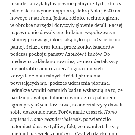
neandertalczyk byłby pewnie jednym z tych, którzy
jako ostatni wymieniają starą, dobrą Nokię 6300 na
nowego smartfona. Jednak różnice technologiczne
w obróbce narzędzi dotyczyły głównie detali. Raczej
napewno nie dawały one ludziom współczesnym
istotnej przewagi, takiej jaką było np.: użycie broni
palnej, żelaza oraz koni, przez konkwistadorów
podczas podboju państw Azteków i Inków. Do
niedawna zakładano również, że neandertalczycy
nie potrafili sami rozniecać ognia i musieli
korzystać z naturalnych źródeł płomienia
powstających np.: podczas uderzenia pioruna.
Jednakże wyniki ostatnich badań wskazują na to, że
bardzo prawdopodobnie również z rozpalaniem
ognia przy użyciu krzesiwa, neandertalczycy dawali
sobie doskonale radę. Porównanie czaszek
Homo
sapiens
i
Homo neanderthalensis
, potwierdziło
natomiast dość wstydliwy fakt, że neandertalczycy
mieli od nas większe mózgi… Czy byli dzięki temu