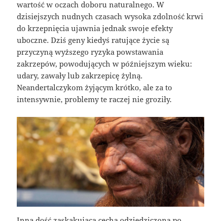
wartość w oczach doboru naturalnego. W
dzisiejszych nudnych czasach wysoka zdolność krwi
do krzepnięcia ujawnia jednak swoje efekty
uboczne. Dziś geny kiedyś ratujące życie są
przyczyną wyższego ryzyka powstawania
zakrzepów, powodujących w późniejszym wieku:
udary, zawały lub zakrzepicę żylną.
Neandertalczykom żyjącym krótko, ale za to
intensywnie, problemy te raczej nie groziły.
Inną dość zaskakującą cechą odziedziczoną po