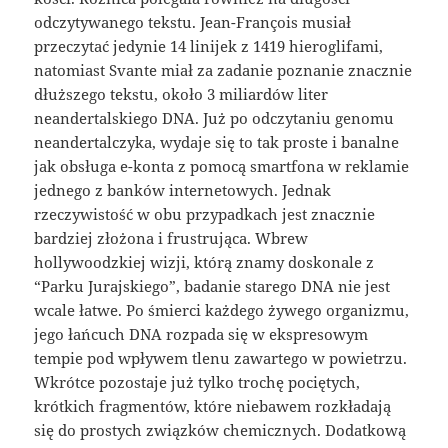
odczytywanego tekstu. Jean-François musiał
przeczytać jedynie 14 linijek z 1419 hieroglifami,
natomiast Svante miał za zadanie poznanie znacznie
dłuższego tekstu, około 3 miliardów liter
neandertalskiego DNA. Już po odczytaniu genomu
neandertalczyka, wydaje się to tak proste i banalne
jak obsługa e-konta z pomocą smartfona w reklamie
jednego z banków internetowych. Jednak
rzeczywistość w obu przypadkach jest znacznie
bardziej złożona i frustrująca. Wbrew
hollywoodzkiej wizji, którą znamy doskonale z
“Parku Jurajskiego”, badanie starego DNA nie jest
wcale łatwe. Po śmierci każdego żywego organizmu,
jego łańcuch DNA rozpada się w ekspresowym
tempie pod wpływem tlenu zawartego w powietrzu.
Wkrótce pozostaje już tylko trochę pociętych,
krótkich fragmentów, które niebawem rozkładają
się do prostych związków chemicznych. Dodatkową