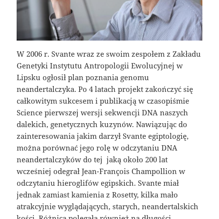
W 2006 r. Svante wraz ze swoim zespołem z Zakładu
Genetyki Instytutu Antropologii Ewolucyjnej w
Lipsku ogłosił plan poznania genomu
neandertalczyka. Po 4 latach projekt zakończyć się
całkowitym sukcesem i publikacją w czasopiśmie
Science pierwszej wersji sekwencji DNA naszych
dalekich, genetycznych kuzynów. Nawiązując do
zainteresowania jakim darzył Svante egiptologię,
można porównać jego rolę w odczytaniu DNA
neandertalczyków do tej jaką około 200 lat
wcześniej odegrał Jean-François Champollion w
odczytaniu hieroglifów egipskich. Svante miał
jednak zamiast kamienia z Rosetty, kilka mało
atrakcyjnie wyglądających, starych, neandertalskich
kości. Różnica polegała również na długości