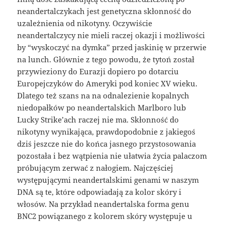
neandertalczykach jest genetyczna skłonność do
uzależnienia od nikotyny. Oczywiście
neandertalczycy nie mieli raczej okazji i możliwości
by “wyskoczyć na dymka” przed jaskinię w przerwie
na lunch. Głównie z tego powodu, że tytoń został
przywieziony do Eurazji dopiero po dotarciu
Europejczyków do Ameryki pod koniec XV wieku.
Dlatego też szans na na odnalezienie kopalnych
niedopałków po neandertalskich Marlboro lub
Lucky Strike’ach raczej nie ma. Skłonność do
nikotyny wynikająca, prawdopodobnie z jakiegoś
dziś jeszcze nie do końca jasnego przystosowania
pozostała i bez wątpienia nie ułatwia życia palaczom
próbującym zerwać z nałogiem. Najczęściej
występującymi neandertalskimi genami w naszym
DNA są te, które odpowiadają za kolor skóry i
włosów. Na przykład neandertalska forma genu
BNC2 powiązanego z kolorem skóry występuje u