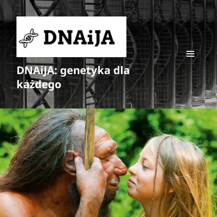
DNAiJA: genetyka dla
MENU
I
każdego
WIDGETY