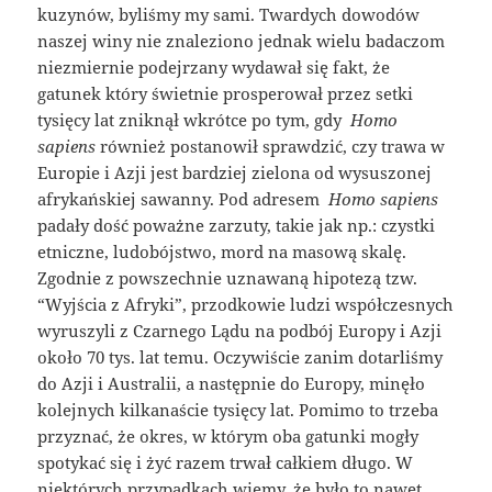
kuzynów, byliśmy my sami. Twardych dowodów
naszej winy nie znaleziono jednak wielu badaczom
niezmiernie podejrzany wydawał się fakt, że
gatunek który świetnie prosperował przez setki
tysięcy lat zniknął wkrótce po tym, gdy ​
Homo
sapiens
również postanowił sprawdzić, czy trawa w
Europie i Azji jest bardziej zielona od wysuszonej
afrykańskiej sawanny. Pod adresem ​
Homo sapiens
​
padały dość poważne zarzuty, takie jak np.: czystki
etniczne, ludobójstwo, mord na masową skalę.
Zgodnie z powszechnie uznawaną hipotezą tzw.
“Wyjścia z Afryki”, przodkowie ludzi współczesnych
wyruszyli z Czarnego Lądu na podbój Europy i Azji
około 70 tys. lat temu. Oczywiście zanim dotarliśmy
do Azji i Australii, a następnie do Europy, minęło
kolejnych kilkanaście tysięcy lat. Pomimo to trzeba
przyznać, że okres, w którym oba gatunki mogły
spotykać się i żyć razem trwał całkiem długo. W
niektórych przypadkach wiemy, że było to nawet