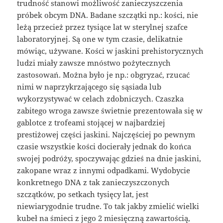
trudność stanowi możliwość zanieczyszczenia
próbek obcym DNA. Badane szczątki np.: kości, nie
leżą przecież przez tysiące lat w sterylnej szafce
laboratoryjnej. Są one w tym czasie, delikatnie
mówiąc, używane. Kości w jaskini prehistorycznych
ludzi miały zawsze mnóstwo pożytecznych
zastosowań. Można było je np.: obgryzać, rzucać
nimi w naprzykrzającego się sąsiada lub
wykorzystywać w celach zdobniczych. Czaszka
zabitego wroga zawsze świetnie prezentowała się w
gablotce z trofeami stojącej w najbardziej
prestiżowej części jaskini. Najczęściej po pewnym
czasie wszystkie kości docierały jednak do końca
swojej podróży, spoczywając gdzieś na dnie jaskini,
zakopane wraz z innymi odpadkami. Wydobycie
konkretnego DNA z tak zanieczyszczonych
szczątków, po setkach tysięcy lat, jest
niewiarygodnie trudne. To tak jakby zmielić wielki
kubeł na śmieci z jego 2 miesięczną zawartością,