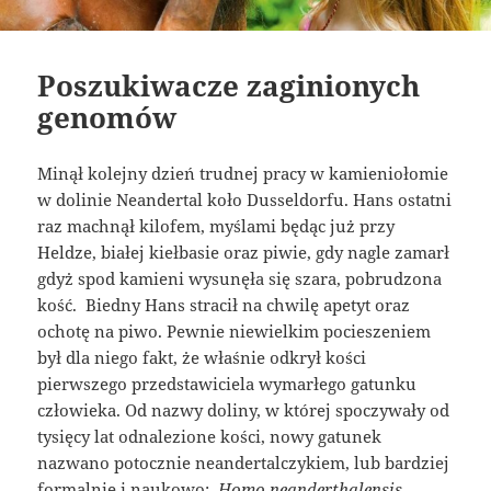
Poszukiwacze zaginionych
genomów
Minął kolejny dzień trudnej pracy w kamieniołomie
w dolinie Neandertal koło Dusseldorfu. Hans ostatni
raz machnął kilofem, myślami będąc już przy
Heldze, białej kiełbasie oraz piwie, gdy nagle zamarł
gdyż spod kamieni wysunęła się szara, pobrudzona
kość. Biedny Hans stracił na chwilę apetyt oraz
ochotę na piwo. Pewnie niewielkim pocieszeniem
był dla niego fakt, że właśnie odkrył kości
pierwszego przedstawiciela wymarłego gatunku
człowieka. Od nazwy doliny, w której spoczywały od
tysięcy lat odnalezione kości, nowy gatunek
nazwano potocznie neandertalczykiem, lub bardziej
formalnie i naukowo: ​
Homo neanderthalensis
.