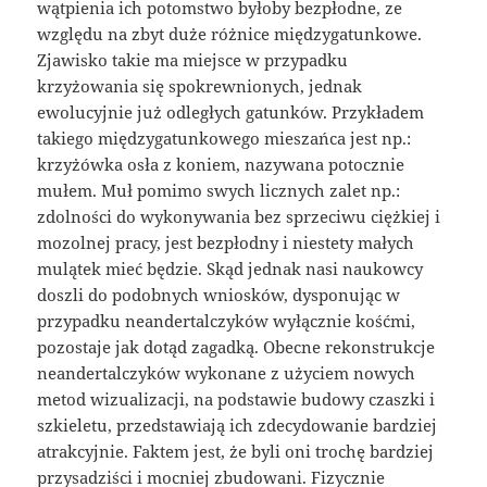
wątpienia ich potomstwo byłoby bezpłodne, ze
względu na zbyt duże różnice międzygatunkowe.
Zjawisko takie ma miejsce w przypadku
krzyżowania się spokrewnionych, jednak
ewolucyjnie już odległych gatunków. Przykładem
takiego międzygatunkowego mieszańca jest np.:
krzyżówka osła z koniem, nazywana potocznie
mułem. Muł pomimo swych licznych zalet np.:
zdolności do wykonywania bez sprzeciwu ciężkiej i
mozolnej pracy, jest bezpłodny i niestety małych
mulątek mieć będzie. Skąd jednak nasi naukowcy
doszli do podobnych wniosków, dysponując w
przypadku neandertalczyków wyłącznie kośćmi,
pozostaje jak dotąd zagadką. Obecne rekonstrukcje
neandertalczyków wykonane z użyciem nowych
metod wizualizacji, na podstawie budowy czaszki i
szkieletu, przedstawiają ich zdecydowanie bardziej
atrakcyjnie. Faktem jest, że byli oni trochę bardziej
przysadziści i mocniej zbudowani. Fizycznie