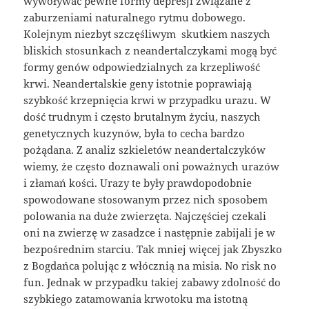
wywoływać pewne formy depresji związane z
zaburzeniami naturalnego rytmu dobowego.
Kolejnym niezbyt szczęśliwym skutkiem naszych
bliskich stosunkach z neandertalczykami mogą być
formy genów odpowiedzialnych za krzepliwość
krwi. Neandertalskie geny istotnie poprawiają
szybkość krzepnięcia krwi w przypadku urazu. W
dość trudnym i często brutalnym życiu, naszych
genetycznych kuzynów, była to cecha bardzo
pożądana. Z analiz szkieletów neandertalczyków
wiemy, że często doznawali oni poważnych urazów
i złamań kości. Urazy te były prawdopodobnie
spowodowane stosowanym przez nich sposobem
polowania na duże zwierzęta. Najczęściej czekali
oni na zwierzę w zasadzce i następnie zabijali je w
bezpośrednim starciu. Tak mniej więcej jak Zbyszko
z Bogdańca polując z włócznią na misia. No risk no
fun. Jednak w przypadku takiej zabawy zdolność do
szybkiego zatamowania krwotoku ma istotną