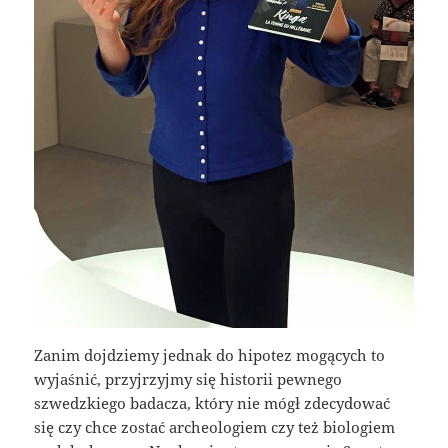
Zanim dojdziemy jednak do hipotez mogących to
wyjaśnić, przyjrzyjmy się historii pewnego
szwedzkiego badacza, który nie mógł zdecydować
się czy chce zostać archeologiem czy też biologiem