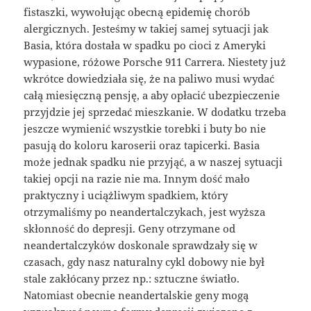
fistaszki, wywołując obecną epidemię chorób
alergicznych. Jesteśmy w takiej samej sytuacji jak
Basia, która dostała w spadku po cioci z Ameryki
wypasione, różowe Porsche 911 Carrera. Niestety już
wkrótce dowiedziała się, że na paliwo musi wydać
całą miesięczną pensję, a aby opłacić ubezpieczenie
przyjdzie jej sprzedać mieszkanie. W dodatku trzeba
jeszcze wymienić wszystkie torebki i buty bo nie
pasują do koloru karoserii oraz tapicerki. Basia
może jednak spadku nie przyjąć, a w naszej sytuacji
takiej opcji na razie nie ma. Innym dość mało
praktyczny i uciążliwym spadkiem, który
otrzymaliśmy po neandertalczykach, jest wyższa
skłonność do depresji. Geny otrzymane od
neandertalczyków doskonale sprawdzały się w
czasach, gdy nasz naturalny cykl dobowy nie był
stale zakłócany przez np.: sztuczne światło.
Natomiast obecnie neandertalskie geny mogą