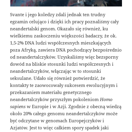
Svante i jego koledzy zdali jednak ten trudny
egzamin celująco i dzięki ich pracy poznaliśmy cały
neandertalski genom. Okazało się również, ku
wielkiemu zaskoczeniu większości badaczy, że ok.
1,5-2% DNA ludzi współczesnych mieszkających
poza Afryką, zawiera DNA pochodzący bezpośrednio
od neandertalczyków. Uzyskaliśmy więc bezsporny
dowód na bliskie stosunki ludzi współczesnych i
neandertalczyków, włączając w to stosunki
seksulane. Udało się również potwierdzić, że
kontakty te zaowocowały sukcesem ewolucyjnym i
przekazaniem materiału genetycznego
neandertalczyków przyszłym pokoleniom
Homo
sapiens
w Europie i w Azji. Zgodnie z obecną wiedzą
około 20% całego genomu neandertalczyków może
być odczytane w genomach Europejczyków i
Azjatów. Jest to więc całkiem spory spadek jaki