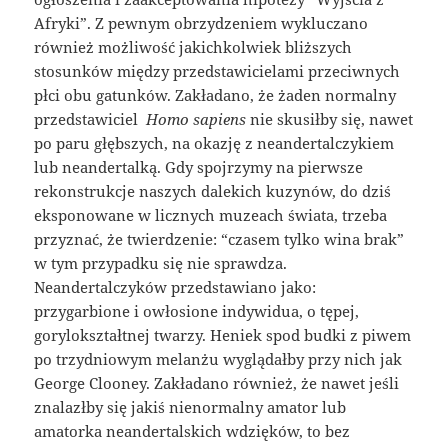
Afryki”. Z pewnym obrzydzeniem wykluczano
również możliwość jakichkolwiek bliższych
stosunków między przedstawicielami przeciwnych
płci obu gatunków. Zakładano, że żaden normalny
przedstawiciel ​
Homo sapiens
nie skusiłby się, nawet
po paru głębszych, na okazję z neandertalczykiem
lub neandertalką. Gdy spojrzymy na pierwsze
rekonstrukcje naszych dalekich kuzynów, do dziś
eksponowane w licznych muzeach świata, trzeba
przyznać, że twierdzenie: “czasem tylko wina brak”
w tym przypadku się nie sprawdza.
Neandertalczyków przedstawiano jako:
przygarbione i owłosione indywidua, o tępej,
gorylokształtnej twarzy. Heniek spod budki z piwem
po trzydniowym melanżu wyglądałby przy nich jak
George Clooney. Zakładano również, że nawet jeśli
znalazłby się jakiś nienormalny amator lub
amatorka neandertalskich wdzięków, to bez