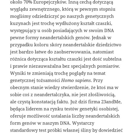
około 70% Europejczyków. Inną cechą dotyczącą
wyglądu zewnętrznego, którą w pewnym stopniu
mogliśmy odziedziczyć po naszych genetycznych
kuzynach jest trochę wydłużony kształt czaszki,
występujący u osób posiadających w swoim DNA
pewne formy neandertalskich genów. Jednak w
przypadku koloru skóry neandertalskie dziedzictwo
jest bardzo łatwe do zaobserwowania, natomiast
różnica dotycząca kształtu czaszki jest dość subtelna
i prawie niezauważalna bez specjalnych pomiarów.
Wyniki te zmieniają trochę poglądy na temat
genetycznej tożsamości
Homo sapiens
. Przy
obecnym stanie wiedzy stwierdzenie, że ktoś ma w
sobie coś z neandertalczyka, nie jest złośliwością,
ale czystą konstatacją faktu. Już dziś firma 23andMe,
będąca liderem na rynku testów genetyki osobistej,
oferuje możliwość ustalania liczby neandertalskich
form genów w naszym DNA. Wystarczy
standardowy test próbki własnej śliny by dowiedzieć