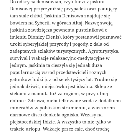
Do odkrycia denisowian, czyli ludzi z jaskini
Denisowej przyczynił się przypadek oraz panujący
tam stale chłód. Jaskinia Denisowa znajduje się
bowiem na Syberii, w górach Ałtaj. Nazwę swoją
jaskinia zawdzięcza pewnemu pustelnikowi o
imieniu Dionizy (Denis), który postanowił poznawać
uroki syberyjskiej przyrody i pogody, z dala od
zadeptanych szlaków turystycznych. Agroturystyka,
survival i wakacje relaksacyjno-medytacyjne w
jednym. Jaskinia ta cieszyła się jednak dużą
popularnością wśród przedstawicieli różnych
gatunków ludzi już od setek tysięcy lat. Trudno się
jednak dziwić, miejscówka jest idealna. Sklep ze
stekami z mamuta tuż za rogiem, w przytulnej
dolince. Zdrowa, niebutelkowane woda z dodatkiem
minerałów w pobliskim strumieniu, a wieczorem
darmowe disco dookoła ogniska. Wczasy na
plejstoceńskiej Ibizie. A wszystko to nie tylko w
trakcie urlopu. Wakacje przez całe, choć trochę