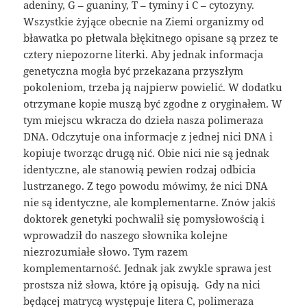
adeniny, G – guaniny, T – tyminy i C – cytozyny.
Wszystkie żyjące obecnie na Ziemi organizmy od
bławatka po płetwala błękitnego opisane są przez te
cztery niepozorne literki. Aby jednak informacja
genetyczna mogła być przekazana przyszłym
pokoleniom, trzeba ją najpierw powielić. W dodatku
otrzymane kopie muszą być zgodne z oryginałem. W
tym miejscu wkracza do dzieła nasza polimeraza
DNA. Odczytuje ona informacje z jednej nici DNA i
kopiuje tworząc drugą nić. Obie nici nie są jednak
identyczne, ale stanowią pewien rodzaj odbicia
lustrzanego. Z tego powodu mówimy, że nici DNA
nie są identyczne, ale komplementarne. Znów jakiś
doktorek genetyki pochwalił się pomysłowością i
wprowadził do naszego słownika kolejne
niezrozumiałe słowo. Tym razem
komplementarność. Jednak jak zwykle sprawa jest
prostsza niż słowa, które ją opisują. Gdy na nici
będącej matrycą występuje litera C, polimeraza