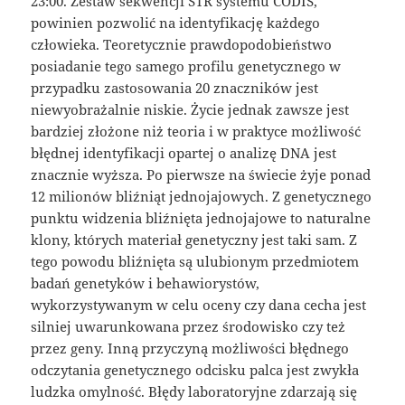
23:00. Zestaw sekwencji STR systemu CODIS,
powinien pozwolić na identyfikację każdego
człowieka. Teoretycznie prawdopodobieństwo
posiadanie tego samego profilu genetycznego w
przypadku zastosowania 20 znaczników jest
niewyobrażalnie niskie. Życie jednak zawsze jest
bardziej złożone niż teoria i w praktyce możliwość
błędnej identyfikacji opartej o analizę DNA jest
znacznie wyższa. Po pierwsze na świecie żyje ponad
12 milionów bliźniąt jednojajowych. Z genetycznego
punktu widzenia bliźnięta jednojajowe to naturalne
klony, których materiał genetyczny jest taki sam. Z
tego powodu bliźnięta są ulubionym przedmiotem
badań genetyków i behawiorystów,
wykorzystywanym w celu oceny czy dana cecha jest
silniej uwarunkowana przez środowisko czy też
przez geny. Inną przyczyną możliwości błędnego
odczytania genetycznego odcisku palca jest zwykła
ludzka omylność. Błędy laboratoryjne zdarzają się