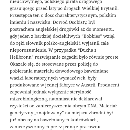
nieuchwytnego, polskiego pirata drogowego
grasującego przed laty po drogach Wielkiej Brytanii.
Przestępca ten o dość charakterystycznym, polskim
imieniu i nazwisku: Dowód Osobisty, był
postrachem angielskiej drogówki aż do momentu,
gdy jeden z bardziej dociekliwych “Bobbies” wziął
do ręki słownik polsko-angielski i wyjaśnił całe
nieporozumienie. W przypadku “Ducha z
Heilbronn” rozwiązanie zagadki było równie proste.
Okazało się, że stosowane przez policję do
pobierania materiału dowodowego bawełniane
waciki laboratoryjnych wymazówek, były
produkowane w jednej fabryce w Austrii. Producent
zapewniał jednak wyłącznie sterylność
mikrobiologiczną, natomiast nie deklarował
czystości od zanieczyszczenia obcym DNA. Materiał
genetyczny „znajdowany” na miejscu zbrodni był
już obecny na bawełnianych końcówkach,
zanieczyszczonych przez jedną z pracownic