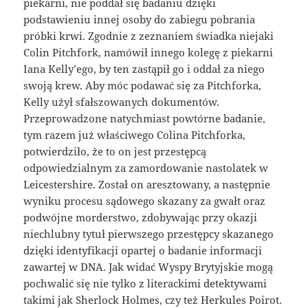
piekarni, nie poddał się badaniu dzięki
podstawieniu innej osoby do zabiegu pobrania
próbki krwi. Zgodnie z zeznaniem świadka niejaki
Colin Pitchfork, namówił innego kolegę z piekarni
Iana Kelly’ego, by ten zastąpił go i oddał za niego
swoją krew. Aby móc podawać się za Pitchforka,
Kelly użył sfałszowanych dokumentów.
Przeprowadzone natychmiast powtórne badanie,
tym razem już właściwego Colina Pitchforka,
potwierdziło, że to on jest przestępcą
odpowiedzialnym za zamordowanie nastolatek w
Leicestershire. Został on aresztowany, a następnie
wyniku procesu sądowego skazany za gwałt oraz
podwójne morderstwo, zdobywając przy okazji
niechlubny tytuł pierwszego przestępcy skazanego
dzięki identyfikacji opartej o badanie informacji
zawartej w DNA. Jak widać Wyspy Brytyjskie mogą
pochwalić się nie tylko z literackimi detektywami
takimi jak Sherlock Holmes, czy też Herkules Poirot.