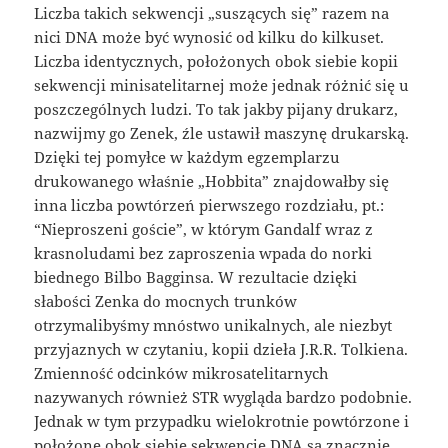
Liczba takich sekwencji „suszących się” razem na
nici DNA może być wynosić od kilku do kilkuset.
Liczba identycznych, położonych obok siebie kopii
sekwencji minisatelitarnej może jednak różnić się u
poszczególnych ludzi. To tak jakby pijany drukarz,
nazwijmy go Zenek, źle ustawił maszynę drukarską.
Dzięki tej pomyłce w każdym egzemplarzu
drukowanego właśnie „Hobbita” znajdowałby się
inna liczba powtórzeń pierwszego rozdziału, pt.:
“Nieproszeni goście”, w którym Gandalf wraz z
krasnoludami bez zaproszenia wpada do norki
biednego Bilbo Bagginsa. W rezultacie dzięki
słabości Zenka do mocnych trunków
otrzymalibyśmy mnóstwo unikalnych, ale niezbyt
przyjaznych w czytaniu, kopii dzieła J.R.R. Tolkiena.
Zmienność odcinków mikrosatelitarnych
nazywanych również STR wygląda bardzo podobnie.
Jednak w tym przypadku wielokrotnie powtórzone i
położone obok siebie sekwencje DNA są znacznie