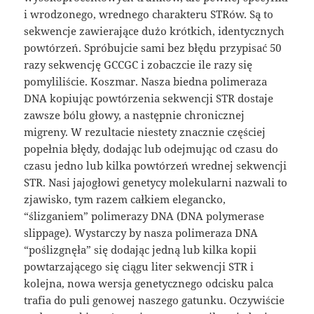
i wrodzonego, wrednego charakteru STRów. Są to
sekwencje zawierające dużo krótkich, identycznych
powtórzeń. Spróbujcie sami bez błędu przypisać 50
razy sekwencję GCCGC i zobaczcie ile razy się
pomyliliście. Koszmar. Nasza biedna polimeraza
DNA kopiując powtórzenia sekwencji STR dostaje
zawsze bólu głowy, a następnie chronicznej
migreny. W rezultacie niestety znacznie częściej
popełnia błędy, dodając lub odejmując od czasu do
czasu jedno lub kilka powtórzeń wrednej sekwencji
STR. Nasi jajogłowi genetycy molekularni nazwali to
zjawisko, tym razem całkiem elegancko,
“ślizganiem” polimerazy DNA (DNA polymerase
slippage). Wystarczy by nasza polimeraza DNA
“poślizgnęła” się dodając jedną lub kilka kopii
powtarzającego się ciągu liter sekwencji STR i
kolejna, nowa wersja genetycznego odcisku palca
trafia do puli genowej naszego gatunku. Oczywiście