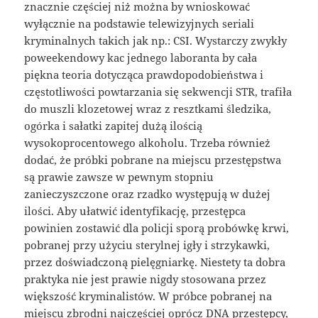
znacznie częściej niż można by wnioskować
wyłącznie na podstawie telewizyjnych seriali
kryminalnych takich jak np.: CSI. Wystarczy zwykły
poweekendowy kac jednego laboranta by cała
piękna teoria dotycząca prawdopodobieństwa i
częstotliwości powtarzania się sekwencji STR, trafiła
do muszli klozetowej wraz z resztkami śledzika,
ogórka i sałatki zapitej dużą ilością
wysokoprocentowego alkoholu. Trzeba również
dodać, że próbki pobrane na miejscu przestępstwa
są prawie zawsze w pewnym stopniu
zanieczyszczone oraz rzadko występują w dużej
ilości. Aby ułatwić identyfikację, przestępca
powinien zostawić dla policji sporą probówkę krwi,
pobranej przy użyciu sterylnej igły i strzykawki,
przez doświadczoną pielęgniarkę. Niestety ta dobra
praktyka nie jest prawie nigdy stosowana przez
większość kryminalistów. W próbce pobranej na
miejscu zbrodni najczęściej oprócz DNA przestępcy,