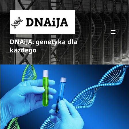
DNAiJA: genetyka dla
MENU
I
każdego
WIDGETY