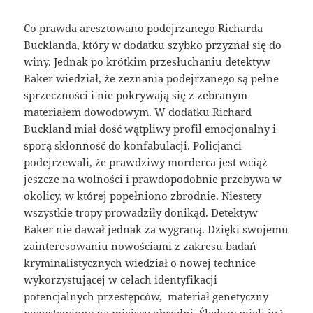
Co prawda aresztowano podejrzanego Richarda
Bucklanda, który w dodatku szybko przyznał się do
winy. Jednak po krótkim przesłuchaniu detektyw
Baker wiedział, że zeznania podejrzanego są pełne
sprzeczności i nie pokrywają się z zebranym
materiałem dowodowym. W dodatku Richard
Buckland miał dość wątpliwy profil emocjonalny i
sporą skłonność do konfabulacji. Policjanci
podejrzewali, że prawdziwy morderca jest wciąż
jeszcze na wolności i prawdopodobnie przebywa w
okolicy, w której popełniono zbrodnie. Niestety
wszystkie tropy prowadziły donikąd. Detektyw
Baker nie dawał jednak za wygraną. Dzięki swojemu
zainteresowaniu nowościami z zakresu badań
kryminalistycznych wiedział o nowej technice
wykorzystującej w celach identyfikacji
potencjalnych przestępców, materiał genetyczny
pozostawiony na miejscu zbrodni. Śledczy mieli już