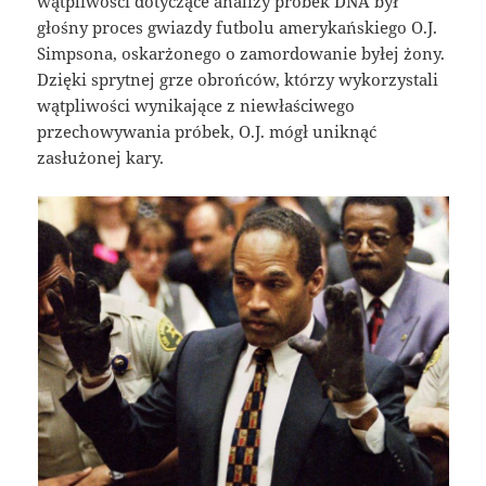
wątpliwości dotyczące analizy próbek DNA był
głośny proces gwiazdy futbolu amerykańskiego O.J.
Simpsona, oskarżonego o zamordowanie byłej żony.
Dzięki sprytnej grze obrońców, którzy wykorzystali
wątpliwości wynikające z niewłaściwego
przechowywania próbek, O.J. mógł uniknąć
zasłużonej kary.