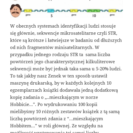
W obecnych systemach identyfikacji ludzi stosuje
się głównie, sekwencje mikrosatelitarne czyli STR,
które są krótsze i łatwiejsze w badaniu od dłuższych
od nich fragmentów minisatelitarnych. W
przypadku jednego rodzaju STR ta sama liczba
powtórzeń jego charakterystycznej kilkuliterowe
sekwencji może być jednak taka sama u 5-20% ludzi.
To tak jakby nasz Zenek w ten sposób ustawił
maszynę drukarską, by w każdych kolejnych 10
egzemplarzach książki dodawała jedną dodatkową
kopię zadania o „..mieszkającym w norze
Hobbicie…”. Po wydrukowaniu 100 kopii
mielibyśmy 10 różnych zestawów książek z tą samą
liczbą powtórzeń zdania z “…mieszkającym
Hobbitem…” w roli głównej. Ze względu na
możliwość występowania tej samej liczby