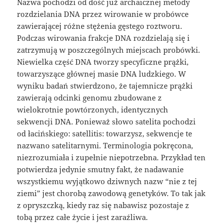
Nazwa pochodzi od dość już archaicznej metody
rozdzielania DNA przez wirowanie w probówce
zawierającej różne stężenia gęstego roztworu.
Podczas wirowania frakcje DNA rozdzielają się i
zatrzymują w poszczególnych miejscach probówki.
Niewielka część DNA tworzy specyficzne prążki,
towarzyszące głównej masie DNA ludzkiego. W
wyniku badań stwierdzono, że tajemnicze prążki
zawierają odcinki genomu zbudowane z
wielokrotnie powtórzonych, identycznych
sekwencji DNA. Ponieważ słowo satelita pochodzi
od łacińskiego: satellitis: towarzysz, sekwencje te
nazwano satelitarnymi. Terminologia pokręcona,
niezrozumiała i zupełnie niepotrzebna. Przykład ten
potwierdza jedynie smutny fakt, że nadawanie
wszystkiemu wyjątkowo dziwnych nazw “nie z tej
ziemi” jest chorobą zawodową genetyków. To tak jak
z opryszczką, kiedy raz się nabawisz pozostaje z
tobą przez całe życie i jest zaraźliwa.