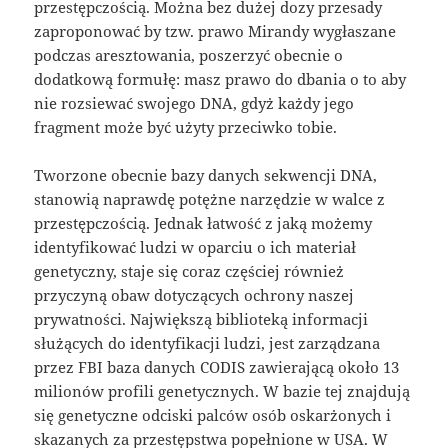
przestępczością. Można bez dużej dozy przesady
zaproponować by tzw. prawo Mirandy wygłaszane
podczas aresztowania, poszerzyć obecnie o
dodatkową formułę: masz prawo do dbania o to aby
nie rozsiewać swojego DNA, gdyż każdy jego
fragment może być użyty przeciwko tobie.
Tworzone obecnie bazy danych sekwencji DNA,
stanowią naprawdę potężne narzędzie w walce z
przestępczością. Jednak łatwość z jaką możemy
identyfikować ludzi w oparciu o ich materiał
genetyczny, staje się coraz częściej również
przyczyną obaw dotyczących ochrony naszej
prywatności. Największą biblioteką informacji
służących do identyfikacji ludzi, jest zarządzana
przez FBI baza danych CODIS zawierającą około 13
milionów profili genetycznych. W bazie tej znajdują
się genetyczne odciski palców osób oskarżonych i
skazanych za przestępstwa popełnione w USA. W