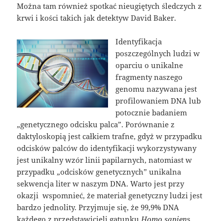
Można tam również spotkać nieugiętych śledczych z
krwi i kości takich jak detektyw David Baker.
Identyfikacja
poszczególnych ludzi w
oparciu o unikalne
fragmenty naszego
genomu nazywana jest
profilowaniem DNA lub
potocznie badaniem
„genetycznego odcisku palca”. Porównanie z
daktyloskopią jest całkiem trafne, gdyż w przypadku
odcisków palców do identyfikacji wykorzystywany
jest unikalny wzór linii papilarnych, natomiast w
przypadku „odcisków genetycznych” unikalna
sekwencja liter w naszym DNA. Warto jest przy
okazji wspomnieć, że materiał genetyczny ludzi jest
bardzo jednolity. Przyjmuje się, że 99,9% DNA
każdego z przedstawicieli gatunku
Homo sapien
s