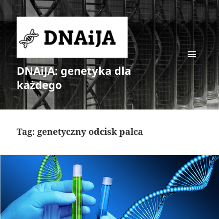
DNAiJA: genetyka dla
MENU
I
każdego
WIDGETY
Tag:
genetyczny odcisk palca