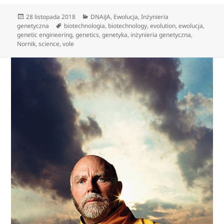
Data
Kategorie
28 listopada 2018
DNAiJA
,
Ewolucja
,
Inżynieria
publikacji
Tagi
genetyczna
biotechnologia
,
biotechnology
,
evolution
,
ewolucja
,
genetic engineering
,
genetics
,
genetyka
,
inżynieria genetyczna
,
Nornik
,
science
,
vole