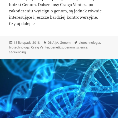
ludzki Genom.
Dalsze losy Craiga Ventera po
zakończeniu wyścigu o genom, są jednak równie
interesujące i jeszcze bardziej kontrowersyjne.
Craig Venter i stworzenie życia
Czytaj dalej
Data
Kategorie
Tagi
15 listopada 2018
DNAiJA
,
Genom
biotechnologia
,
publikacji
biotechnology
,
Craig Venter
,
genetics
,
genom
,
science
,
sequencing