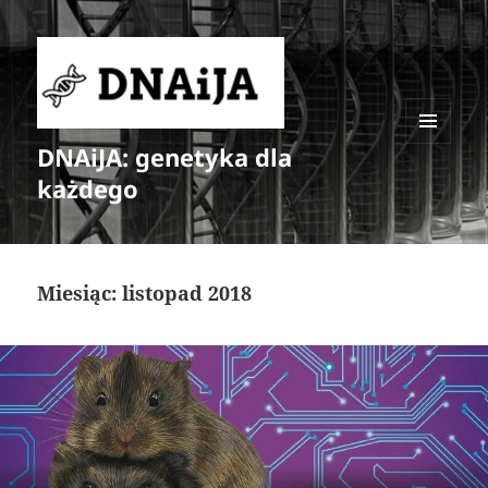
DNAiJA: genetyka dla
MENU
I
każdego
WIDGETY
Miesiąc:
listopad 2018