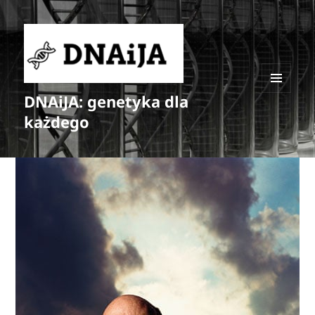
DNAiJA: genetyka dla
MENU
I
każdego
WIDGETY