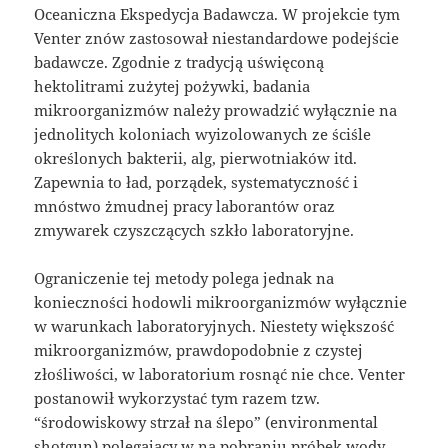
Oceaniczna Ekspedycja Badawcza. W projekcie tym
Venter znów zastosował niestandardowe podejście
badawcze. Zgodnie z tradycją uświęconą
hektolitrami zużytej pożywki, badania
mikroorganizmów należy prowadzić wyłącznie na
jednolitych koloniach wyizolowanych ze ściśle
określonych bakterii, alg, pierwotniaków itd.
Zapewnia to ład, porządek, systematyczność i
mnóstwo żmudnej pracy laborantów oraz
zmywarek czyszczących szkło laboratoryjne.
Ograniczenie tej metody polega jednak na
konieczności hodowli mikroorganizmów wyłącznie
w warunkach laboratoryjnych. Niestety większość
mikroorganizmów, prawdopodobnie z czystej
złośliwości, w laboratorium rosnąć nie chce. Venter
postanowił wykorzystać tym razem tzw.
“środowiskowy strzał na ślepo” (environmental
shotgun) polegający w na pobraniu próbek wody