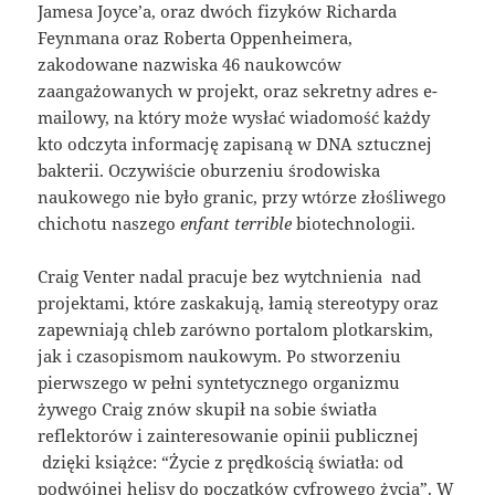
Jamesa Joyce’a, oraz dwóch fizyków Richarda
Feynmana oraz Roberta Oppenheimera,
zakodowane nazwiska 46 naukowców
zaangażowanych w projekt, oraz sekretny adres e-
mailowy, na który może wysłać wiadomość każdy
kto odczyta informację zapisaną w DNA sztucznej
bakterii. Oczywiście oburzeniu środowiska
naukowego nie było granic, przy wtórze złośliwego
chichotu naszego
enfant terrible
biotechnologii.
Craig Venter nadal pracuje bez wytchnienia nad
projektami, które zaskakują, łamią stereotypy oraz
zapewniają chleb zarówno portalom plotkarskim,
jak i czasopismom naukowym. Po stworzeniu
pierwszego w pełni syntetycznego organizmu
żywego Craig znów skupił na sobie światła
reflektorów i zainteresowanie opinii publicznej
dzięki książce: “Życie z prędkością światła: od
podwójnej helisy do początków cyfrowego życia”. W