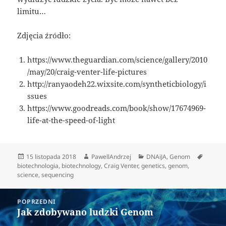
limitu…
Zdjęcia źródło:
https://www.theguardian.com/science/gallery/2010
/may/20/craig-venter-life-pictures
http://ranyaodeh22.wixsite.com/syntheticbiology/i
ssues
https://www.goodreads.com/book/show/17674969-
life-at-the-speed-of-light
Data
Autor
Kategorie
Tagi
15 listopada 2018
PawellAndrzej
DNAiJA
,
Genom
publikacji
biotechnologia
,
biotechnology
,
Craig Venter
,
genetics
,
genom
,
science
,
sequencing
Nawigacja
POPRZEDNI
wpisu
Jak zdobywano ludzki Genom
Poprzedni
wpis: