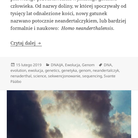
człowieka. Od nazwy doliny, w której spoczywały od
tysięcy lat odnalezione kości, nowy gatunek
nazwano potocznie neandertalczykiem, lub bardziej
formalnie i naukowo: ​
Homo neanderthalensis
.
Poszukiwacze zaginionych genomów
Czytaj dalej
Data
Kategorie
Tagi
15 lutego 2019
DNAiJA
,
Ewolucja
,
Genom
DNA
,
publikacji
evolution
,
ewolucja
,
genetics
,
genetyka
,
genom
,
neandertalczyk
,
nenaderthal
,
science
,
sekwencjonowanie
,
sequencing
,
Svante
Pääbo