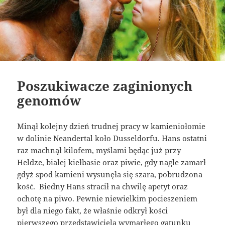
Poszukiwacze zaginionych
genomów
Minął kolejny dzień trudnej pracy w kamieniołomie
w dolinie Neandertal koło Dusseldorfu. Hans ostatni
raz machnął kilofem, myślami będąc już przy
Heldze, białej kiełbasie oraz piwie, gdy nagle zamarł
gdyż spod kamieni wysunęła się szara, pobrudzona
kość. Biedny Hans stracił na chwilę apetyt oraz
ochotę na piwo. Pewnie niewielkim pocieszeniem
był dla niego fakt, że właśnie odkrył kości
pierwszego przedstawiciela wymarłego gatunku