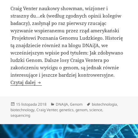
Craig Venter naukowy showman, wizjoner i
straszny du…ek (według zgodnych opinii kolegów
badaczy), zasłynął po raz pierwszy rzucając
wyzwanie wspieranemu przez rząd amerykański
Projektowi Poznania Genomu Ludzkiego. Historię
tą znajdziecie również na blogu DNAiJA, we
wcześniejszym wpisie pod tytułem: Jak zdobywano
ludzki Genom.
Dalsze losy Craiga Ventera po
zakończeniu wyścigu o genom, są jednak równie
interesujące i jeszcze bardziej kontrowersyjne.
Craig Venter i stworzenie życia
Czytaj dalej
Data
Kategorie
Tagi
15 listopada 2018
DNAiJA
,
Genom
biotechnologia
,
publikacji
biotechnology
,
Craig Venter
,
genetics
,
genom
,
science
,
sequencing