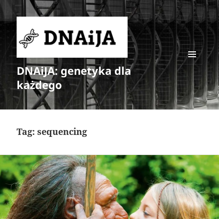
DNAiJA: genetyka dla
MENU
I
każdego
WIDGETY
Tag:
sequencing