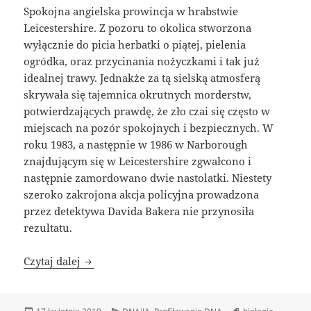
Spokojna angielska prowincja w hrabstwie
Leicestershire. Z pozoru to okolica stworzona
wyłącznie do picia herbatki o piątej, pielenia
ogródka, oraz przycinania nożyczkami i tak już
idealnej trawy. Jednakże za tą sielską atmosferą
skrywała się tajemnica okrutnych morderstw,
potwierdzających prawdę, że zło czai się często w
miejscach na pozór spokojnych i bezpiecznych. W
roku 1983, a następnie w 1986 w Narborough
znajdującym się w Leicestershire zgwałcono i
następnie zamordowano dwie nastolatki. Niestety
szeroko zakrojona akcja policyjna prowadzona
przez detektywa Davida Bakera nie przynosiła
rezultatu.
Genetyczny odcisk palca
Czytaj dalej
Data
Kategorie
Tagi