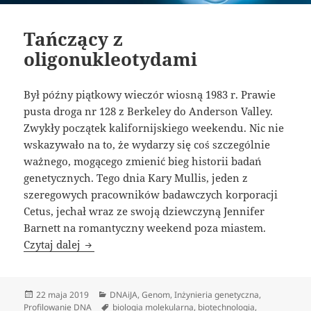
Tańczący z
oligonukleotydami
Był późny piątkowy wieczór wiosną 1983 r. Prawie
pusta droga nr 128 z Berkeley do Anderson Valley.
Zwykły początek kalifornijskiego weekendu. Nic nie
wskazywało na to, że wydarzy się coś szczególnie
ważnego, mogącego zmienić bieg historii badań
genetycznych. Tego dnia Kary Mullis, jeden z
szeregowych pracowników badawczych korporacji
Cetus, jechał wraz ze swoją dziewczyną Jennifer
Barnett na romantyczny weekend poza miastem.
Tańczący z oligonukleotydami
Czytaj dalej
Data
Kategorie
22 maja 2019
DNAiJA
,
Genom
,
Inżynieria genetyczna
,
publikacji
Tagi
Profilowanie DNA
biologia molekularna
,
biotechnologia
,