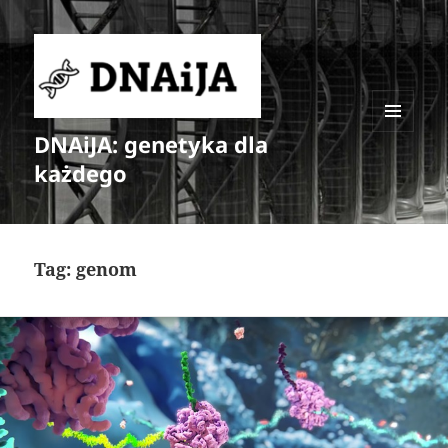
DNAiJA: genetyka dla
MENU
I
każdego
WIDGETY
Tag:
genom