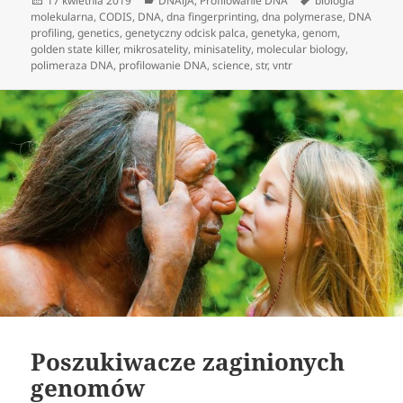
17 kwietnia 2019
DNAiJA
,
Profilowanie DNA
biologia
publikacji
molekularna
,
CODIS
,
DNA
,
dna fingerprinting
,
dna polymerase
,
DNA
profiling
,
genetics
,
genetyczny odcisk palca
,
genetyka
,
genom
,
golden state killer
,
mikrosatelity
,
minisatelity
,
molecular biology
,
polimeraza DNA
,
profilowanie DNA
,
science
,
str
,
vntr
Poszukiwacze zaginionych
genomów