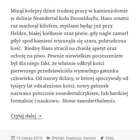
Minął kolejny dzień trudnej pracy w kamieniołomie
w dolinie Neandertal koło Dusseldorfu. Hans ostatni
raz machnął kilofem, myślami będąc już przy
Heldze, białej kiełbasie oraz piwie, gdy nagle zamarł
gdyż spod kamieni wysunęła się szara, pobrudzona
kość. Biedny Hans stracił na chwilę apetyt oraz
ochotę na piwo. Pewnie niewielkim pocieszeniem
był dla niego fakt, że właśnie odkrył kości
pierwszego przedstawiciela wymarłego gatunku
człowieka. Od nazwy doliny, w której spoczywały od
tysięcy lat odnalezione kości, nowy gatunek
nazwano potocznie neandertalczykiem, lub bardziej
formalnie i naukowo: ​
Homo neanderthalensis
.
Poszukiwacze zaginionych genomów
Czytaj dalej
Data
Kategorie
Tagi
15 lutego 2019
DNAiJA
,
Ewolucja
,
Genom
DNA
,