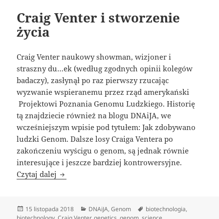
Craig Venter i stworzenie
życia
Craig Venter naukowy showman, wizjoner i
straszny du…ek (według zgodnych opinii kolegów
badaczy), zasłynął po raz pierwszy rzucając
wyzwanie wspieranemu przez rząd amerykański
Projektowi Poznania Genomu Ludzkiego. Historię
tą znajdziecie również na blogu DNAiJA, we
wcześniejszym wpisie pod tytułem: Jak zdobywano
ludzki Genom.
Dalsze losy Craiga Ventera po
zakończeniu wyścigu o genom, są jednak równie
interesujące i jeszcze bardziej kontrowersyjne.
Craig Venter i stworzenie życia
Czytaj dalej
Data
Kategorie
Tagi
15 listopada 2018
DNAiJA
,
Genom
biotechnologia
,
publikacji
biotechnology
,
Craig Venter
,
genetics
,
genom
,
science
,