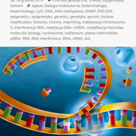
18 grudnia 2019
Choroby genetyczne
,
DNAiJA
,
Epigenetyka
,
publikacji
Tagi
Genom
agouti
,
biologia molekularna
,
biotechnologia
,
biotechnology
,
CpG
,
DNA
,
DNA methylation
,
DNMT
,
ENCODE
,
epigenetics
,
epigenetyka
,
genetics
,
genetyka
,
genom
,
histone
modification
,
histones
,
histony
,
imprinting
,
inaktywacja chromosomu
X
,
interferencja RNA
,
metylacja DNA
,
miRNA
,
modyfikacja histonów
,
molecular biology
,
nucleosome
,
nukleosom
,
piętno rodzicielskie
,
piRNA
,
RNA
,
RNA interference
,
RNAi
,
siRNA
,
xist