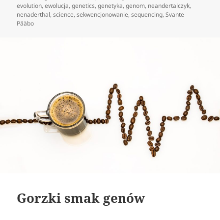
publikacji
evolution
,
ewolucja
,
genetics
,
genetyka
,
genom
,
neandertalczyk
,
nenaderthal
,
science
,
sekwencjonowanie
,
sequencing
,
Svante
Pääbo
Gorzki smak genów