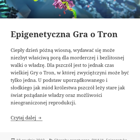
Epigenetyczna Gra o Tron
Ciepły dzień późną wiosną, wydawać się może
niezbyt właściwą porą dla morderczej i bezlitosnej
walki o władzę. Dla pszczół jest to jednak czas
wielkiej Gry o Tron, w której zwyciężczyni może być
tylko jedna. U podstaw uporządkowanego i
słodkiego jak miód królestwa pszczół leży stare jak
świat pożądanie władzy oraz możliwości
nieograniczonej reprodukcji.
Epigenetyczna Gra o Tron
Czytaj dalej
Data
Kategorie