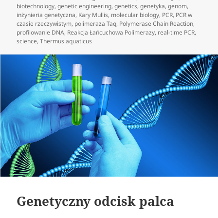
biotechnology
,
genetic engineering
,
genetics
,
genetyka
,
genom
,
inżynieria genetyczna
,
Kary Mullis
,
molecular biology
,
PCR
,
PCR w
czasie rzeczywistym
,
polimeraza Taq
,
Polymerase Chain Reaction
,
profilowanie DNA
,
Reakcja Łańcuchowa Polimerazy
,
real-time PCR
,
science
,
Thermus aquaticus
Genetyczny odcisk palca