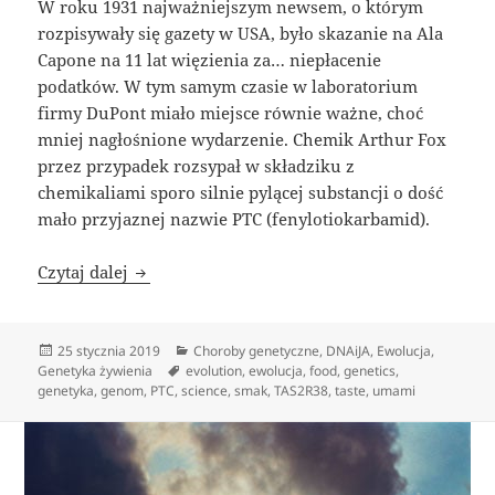
W roku 1931 najważniejszym newsem, o którym
rozpisywały się gazety w USA, było skazanie na Ala
Capone na 11 lat więzienia za… niepłacenie
podatków. W tym samym czasie w laboratorium
firmy DuPont miało miejsce równie ważne, choć
mniej nagłośnione wydarzenie. Chemik Arthur Fox
przez przypadek rozsypał w składziku z
chemikaliami sporo silnie pylącej substancji o dość
mało przyjaznej nazwie PTC (fenylotiokarbamid).
Gorzki smak genów
Czytaj dalej
Data
Kategorie
25 stycznia 2019
Choroby genetyczne
,
DNAiJA
,
Ewolucja
,
publikacji
Tagi
Genetyka żywienia
evolution
,
ewolucja
,
food
,
genetics
,
genetyka
,
genom
,
PTC
,
science
,
smak
,
TAS2R38
,
taste
,
umami