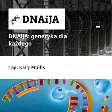
DNAiJA: genetyka dla
MENU
I
każdego
WIDGETY
Tag:
Kary Mullis